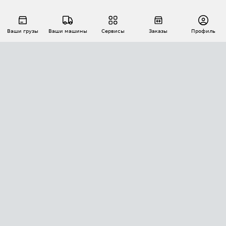
Ваши грузы
Ваши машины
Сервисы
Заказы
Профиль
АВТОМАТИЗАЦИЯ ПЕРЕВОЗОК
Площадки
Заказы
Торги
Тендеры
АТИ-Доки
GPS-мониторинг
АТИ Мессенджер
Цепочки грузов
API ATI.SU
ПОЛЕЗНОЕ
Расчет расстояний
БЕЗОПАСНОСТЬ
Академия ATI.SU
ATI.SU о безопасности
Звезды ATI.SU на вашем сайте
КОНТАКТЫ И ТАРИФЫ
Памятка по проверке контрагентов
Индекс ATI.SU FTL РФ
О системе ATI.SU
Светофор+
Средние ставки
ИНФОРМАЦИЯ