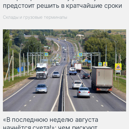
предстоит решить в кратчайшие сроки
Склады и грузовые терминалы
«В последнюю неделю августа
начнётся суета!»: чем рискуют