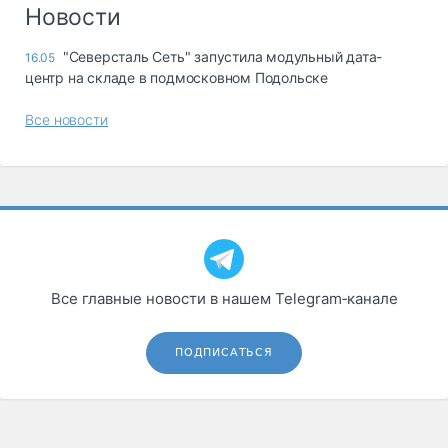
Логистика, грузы
Новости
Негабаритные и
"Северсталь Сеть" запустила модульный дата-
16.05
опасные грузы
центр на складе в подмосковном Подольске
Безопасность и
страхование
Все новости
Таможня и ВЭД
Склады и
грузовые
терминалы
Коммерческий
транспорт
Все главные новости в нашем Telegram‑канале
Спецтехника
Автосервис,
ПОДПИСАТЬСЯ
запчасти, шины
Топливо, масла и
Дзен
автохимия