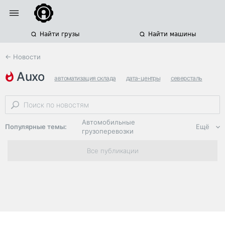
Найти грузы
Найти машины
← Новости
auxo
автоматизация склада
дата-центры
северсталь
Автомобильные
Популярные темы:
Ещё
грузоперевозки
Региональная
Все публикации
логистика
ЭДО, ИТ в
логистике
Дороги,
инфраструктура