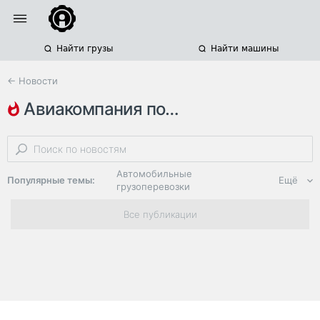
Найти грузы
Найти машины
← Новости
авиакомпания полет
авиаперевозки негабаритных грузов
байконур
казахстан
Автомобильные
Популярные темы:
Ещё
грузоперевозки
Региональная
Все публикации
логистика
ЭДО, ИТ в
логистике
Дороги,
инфраструктура