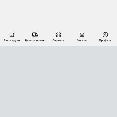
Ваши грузы
Ваши машины
Сервисы
Заказы
Профиль
АВТОМАТИЗАЦИЯ ПЕРЕВОЗОК
Площадки
Заказы
Торги
Тендеры
АТИ-Доки
GPS-мониторинг
АТИ Мессенджер
Цепочки грузов
API ATI.SU
ПОЛЕЗНОЕ
Расчет расстояний
БЕЗОПАСНОСТЬ