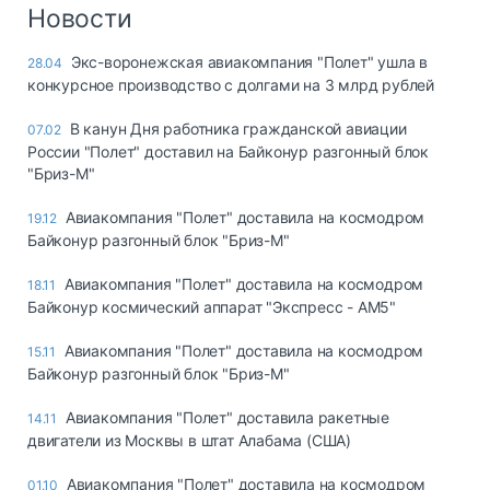
Логистика, грузы
Новости
Негабаритные и
Экс-воронежская авиакомпания "Полет" ушла в
28.04
опасные грузы
конкурсное производство с долгами на 3 млрд рублей
Безопасность и
страхование
В канун Дня работника гражданской авиации
07.02
России "Полет" доставил на Байконур разгонный блок
Таможня и ВЭД
"Бриз-М"
Склады и
Авиакомпания "Полет" доставила на космодром
19.12
грузовые
Байконур разгонный блок "Бриз-М"
терминалы
Коммерческий
Авиакомпания "Полет" доставила на космодром
18.11
транспорт
Байконур космический аппарат "Экспресс - АМ5"
Спецтехника
Авиакомпания "Полет" доставила на космодром
15.11
Байконур разгонный блок "Бриз-М"
Автосервис,
запчасти, шины
Авиакомпания "Полет" доставила ракетные
14.11
Топливо, масла и
двигатели из Москвы в штат Алабама (США)
Дзен
автохимия
Авиакомпания "Полет" доставила на космодром
01.10