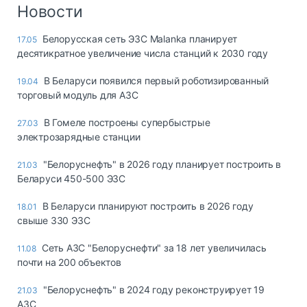
Логистика, грузы
Новости
Негабаритные и
Белорусская сеть ЭЗС Malanka планирует
17.05
опасные грузы
десятикратное увеличение числа станций к 2030 году
Безопасность и
страхование
В Беларуси появился первый роботизированный
19.04
торговый модуль для АЗС
Таможня и ВЭД
В Гомеле построены супербыстрые
27.03
Склады и
электрозарядные станции
грузовые
терминалы
"Белоруснефть" в 2026 году планирует построить в
21.03
Коммерческий
Беларуси 450-500 ЭЗС
транспорт
В Беларуси планируют построить в 2026 году
18.01
Спецтехника
свыше 330 ЭЗС
Автосервис,
Сеть АЗС "Белоруснефти" за 18 лет увеличилась
11.08
запчасти, шины
почти на 200 объектов
Топливо, масла и
Дзен
автохимия
"Белоруснефть" в 2024 году реконструирует 19
21.03
АЗС