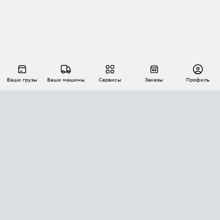
Ваши грузы
Ваши машины
Сервисы
Заказы
Профиль
АВТОМАТИЗАЦИЯ ПЕРЕВОЗОК
Площадки
Заказы
Торги
Тендеры
АТИ-Доки
GPS-мониторинг
АТИ Мессенджер
Цепочки грузов
API ATI.SU
ПОЛЕЗНОЕ
Расчет расстояний
БЕЗОПАСНОСТЬ