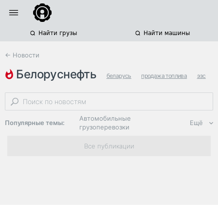
Найти грузы
Найти машины
← Новости
белоруснефть
беларусь
продажа топлива
эзс
Автомобильные
Популярные темы:
Ещё
грузоперевозки
Региональная
Все публикации
логистика
ЭДО, ИТ в
логистике
Дороги,
инфраструктура