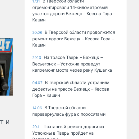
В Тверской области
17.11
отремонтировали 14-километровый
участок дороги Бежецк – Кесова Гора –
Кашин
В Тверской области продолжится
20.06
ремонт дороги Бежецк – Кесова Гора –
Кашин
На трассе Тверь – Бежецк –
29.10
Весьегонск – Устюжна проведут
капремонт моста через реку Кушалка
В Тверской области устранили
04.07
дефекты на трассе Бежецк – Кесова
Гора – Кашин
В Тверской области
14.06
перевернулась фура с поросятами
т и
Поэтапный ремонт дороги из
20.11
Устюжны в Тверь пройдет на