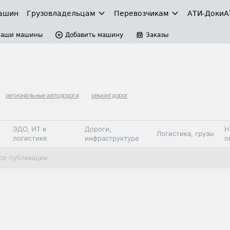
ашин
Грузовладельцам
Перевозчикам
АТИ-Доки
А
Ваши машины
Добавить машину
Заказы
региональные автодороги
ремонт дорог
ЭДО, ИТ в
Дороги,
Н
Логистика, грузы
логистике
инфраструктура
о
Коммерческий
Автосервис,
Топливо,
се публикации
Спецтехника
транспорт
запчасти, шины
автохим