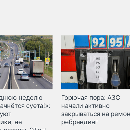
Горючая пора: АЗС
еднюю неделю
начали активно
ачнётся суета!»:
закрываться на ремон
куют
ребрендинг
ики, не