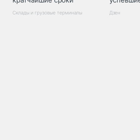
кратчайшие сроки
успевшие
Склады и грузовые терминалы
Дзен