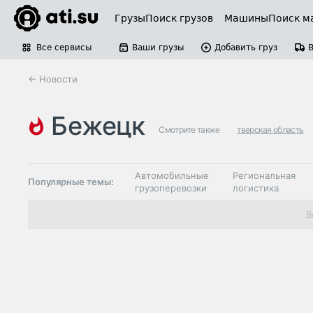
Грузы
Поиск грузов
Машины
Поиск м
Все сервисы
Ваши грузы
Добавить груз
← Новости
бежецк
Смотрите также
тверская область
Автомобильные
Региональная
Популярные темы:
грузоперевозки
логистика
Склады и
В
Таможня и ВЭД
грузовые
терминалы