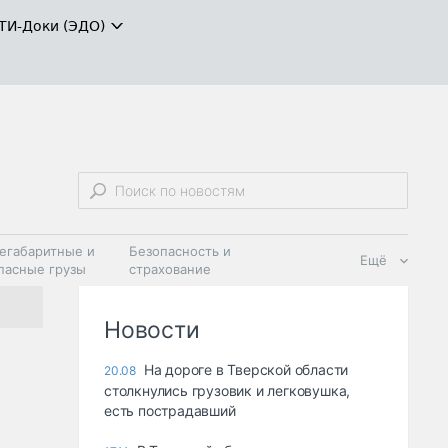
ТИ-Доки (ЭДО)
егабаритные и
Безопасность и
Ещё
пасные грузы
страхование
 масла и
Дзен
ия
Новости
На дороге в Тверской области
20.08
столкнулись грузовик и легковушка,
есть пострадавший