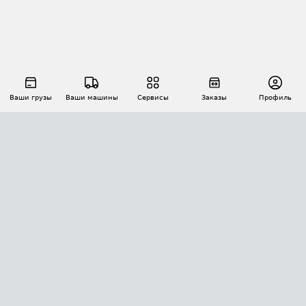
Ваши грузы
Ваши машины
Сервисы
Заказы
Профиль
АВТОМАТИЗАЦИЯ ПЕРЕВОЗОК
Площадки
Заказы
Торги
Тендеры
АТИ-Доки
GPS-мониторинг
АТИ Мессенджер
Цепочки грузов
API ATI.SU
ПОЛЕЗНОЕ
Расчет расстояний
БЕЗОПАСНОСТЬ
Академия ATI.SU