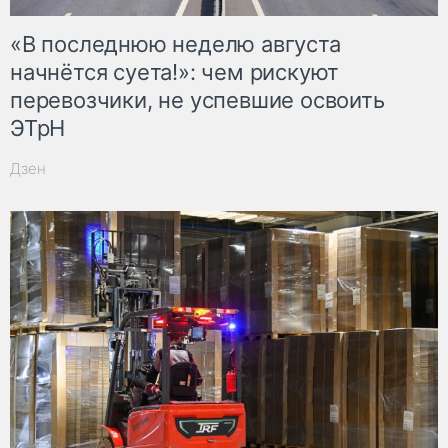
«В последнюю неделю августа
начнётся суета!»: чем рискуют
перевозчики, не успевшие освоить
ЭТрН
Дзен