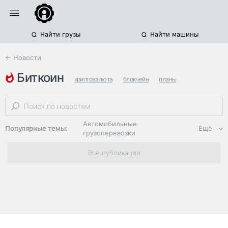
Найти грузы
Найти машины
← Новости
биткоин
криптовалюта
блокчейн
планы
Автомобильные
Популярные темы:
Ещё
грузоперевозки
Региональная
Все публикации
логистика
ЭДО, ИТ в
логистике
Дороги,
инфраструктура