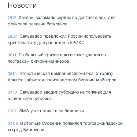
Логистика, грузы
Новости
Негабаритные и
Хакеры взломали сервис по доставке еды для
28.12
опасные грузы
фейковой раздачи биткоинов
Безопасность и
страхование
Сальвадор предложил России использовать
29.07
криптовалюту для расчетов в БРИКС
Таможня и ВЭД
Глобальный кризис в логистике ударил по
06.11
Склады и
поставкам биткоин-майнеров
грузовые
терминалы
Логистическая компания Sino-Global Shipping
05.10
Коммерческий
America займется производством биткоин-майнеров
транспорт
Сальвадор вводит субсидию на топливо для
04.10
Спецтехника
владельцев биткоина
Автосервис,
BMW уже продают за биткоины
19.07
запчасти, шины
Топливо, масла и
В столице Словении появился торгово-складской
04.06
Дзен
автохимия
«город Биткоина»