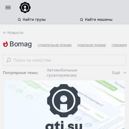
Найти грузы
Найти машины
← Новости
bomag
строительная техника
дорожная техника
германия
Автомобильные
Популярные темы:
Ещё
грузоперевозки
Региональная
логистика
ЭДО, ИТ в
логистике
Дороги,
инфраструктура