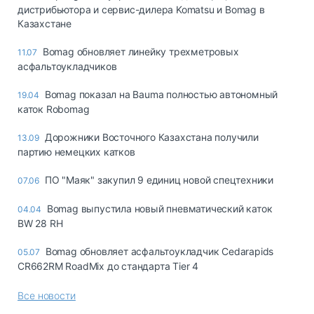
дистрибьютора и сервис-дилера Komatsu и Bomag в
Казахстане
Bomag обновляет линейку трехметровых
11.07
асфальтоукладчиков
Bomag показал на Bauma полностью автономный
19.04
каток Robomag
Дорожники Восточного Казахстана получили
13.09
партию немецких катков
ПО "Маяк" закупил 9 единиц новой спецтехники
07.06
Bomag выпустила новый пневматический каток
04.04
BW 28 RH
Bomag обновляет асфальтоукладчик Cedarapids
05.07
CR662RM RoadMix до стандарта Tier 4
Все новости