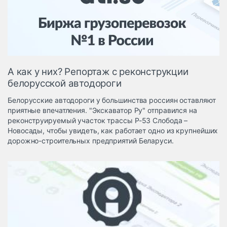
Логистика, грузы
Негабаритные и
опасные грузы
Безопасность и
страхование
А как у них? Репортаж с реконструкции
Таможня и ВЭД
белорусской автодороги
Склады и
Белорусские автодороги у большинства россиян оставляют
грузовые
приятные впечатления. "Экскаватор Ру" отправился на
терминалы
реконструируемый участок трассы Р-53 Слобода –
Коммерческий
Новосады, чтобы увидеть, как работает одно из крупнейших
транспорт
дорожно-строительных предприятий Беларуси.
Спецтехника
Автосервис,
запчасти, шины
Топливо, масла и
Дзен
автохимия