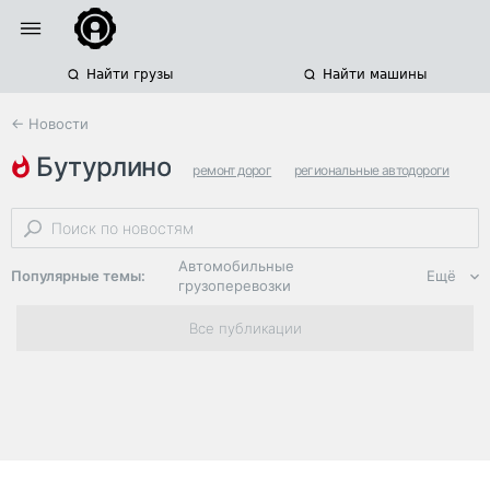
Найти грузы
Найти машины
← Новости
бутурлино
ремонт дорог
региональные автодороги
нижегородская область
Автомобильные
Популярные темы:
Ещё
грузоперевозки
Региональная
Все публикации
логистика
ЭДО, ИТ в
логистике
Дороги,
инфраструктура