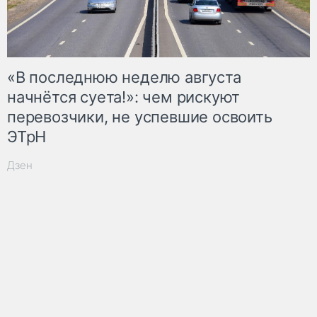
«В последнюю неделю августа
начнётся суета!»: чем рискуют
перевозчики, не успевшие освоить
ЭТрН
Дзен