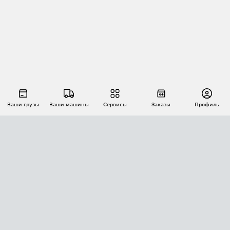
Ваши грузы
Ваши машины
Сервисы
Заказы
Профиль
АВТОМАТИЗАЦИЯ ПЕРЕВОЗОК
Площадки
Заказы
Торги
Тендеры
АТИ-Доки
GPS-мониторинг
АТИ Мессенджер
Цепочки грузов
API ATI.SU
ПОЛЕЗНОЕ