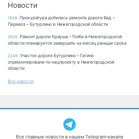
Логистика, грузы
Новости
Негабаритные и
Прокуратура добилась ремонта дороги Вад –
18.08
опасные грузы
Перевоз – Бутурлино в Нижегородской области
Безопасность и
страхование
Ремонт дороги Криуша – Толба в Нижегородской
28.06
области планируется завершить на месяц раньше срока
Таможня и ВЭД
Участок дороги Бутурлино – Гагино
23.06
Склады и
отремонтировали по нацпроекту в Нижегородской
грузовые
области
терминалы
Коммерческий
Все новости
транспорт
Спецтехника
Автосервис,
запчасти, шины
Топливо, масла и
Дзен
автохимия
Все главные новости в нашем Telegram‑канале