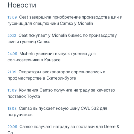
Логистика, грузы
Новости
Негабаритные и
Ceat завершила приобретение производства шин и
13.09
опасные грузы
гусениц для спецтехники Camso у Michelin
Безопасность и
страхование
Ceat покупает у Michelin бизнес по производству
20.12
шин и гусениц Camso
Таможня и ВЭД
Michelin увеличит выпуск гусениц для
24.05
Склады и
сельхозтехники в Канзасе
грузовые
терминалы
Операторы экскаваторов соревновались в
21.09
Коммерческий
профмастерстве в Екатеринбурге
транспорт
Компания Camso получила награду за качество
15.09
Спецтехника
поставок Toyota
Автосервис,
Camso выпускает новую шину CWL 532 для
18.08
запчасти, шины
погрузчиков
Топливо, масла и
Дзен
автохимия
Camso получает награду за поставки для Deere &
20.05
Co