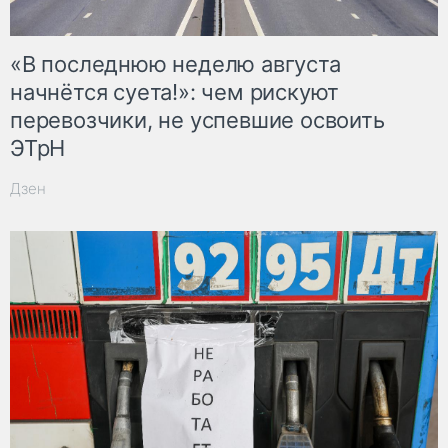
«В последнюю неделю августа
начнётся суета!»: чем рискуют
перевозчики, не успевшие освоить
ЭТрН
Дзен