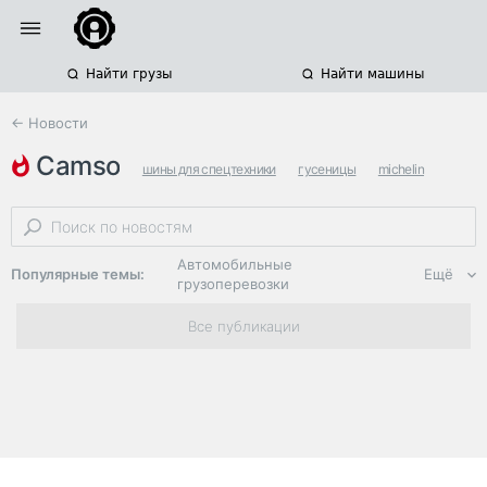
Найти грузы
Найти машины
← Новости
camso
шины для спецтехники
гусеницы
michelin
Автомобильные
Популярные темы:
Ещё
грузоперевозки
Региональная
Все публикации
логистика
ЭДО, ИТ в
логистике
Дороги,
инфраструктура