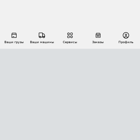
Ваши грузы
Ваши машины
Сервисы
Заказы
Профиль
АВТОМАТИЗАЦИЯ ПЕРЕВОЗОК
Площадки
Заказы
Торги
Тендеры
АТИ-Доки
GPS-мониторинг
АТИ Мессенджер
Цепочки грузов
API ATI.SU
ПОЛЕЗНОЕ
Расчет расстояний
БЕЗОПАСНОСТЬ
Академия ATI.SU