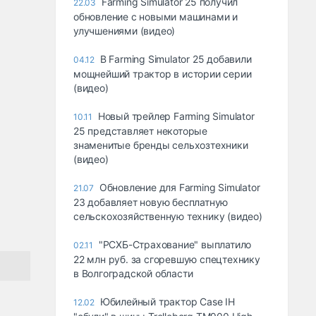
Farming Simulator 25 получил
22.03
обновление с новыми машинами и
улучшениями (видео)
В Farming Simulator 25 добавили
04.12
мощнейший трактор в истории серии
(видео)
Новый трейлер Farming Simulator
10.11
25 представляет некоторые
знаменитые бренды сельхозтехники
(видео)
Обновление для Farming Simulator
21.07
23 добавляет новую бесплатную
сельскохозяйственную технику (видео)
"РСХБ-Страхование" выплатило
02.11
22 млн руб. за сгоревшую спецтехнику
в Волгоградской области
Юбилейный трактор Case IH
12.02