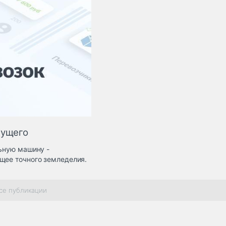
дущего
льную машину -
щее точного земледелия.
се публикации