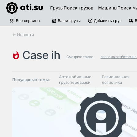
Грузы
Поиск грузов
Машины
Поиск м
Все сервисы
Ваши грузы
Добавить груз
← Новости
case ih
Смотрите также
сельскохозяйственна
Автомобильные
Региональная
Популярные темы:
грузоперевозки
логистика
Склады и
Таможня и ВЭД
грузовые
терминалы