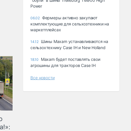
"обули" в шины Trelleborg TM900 High
Power
Фермеры активно закупают
06.02
комплектующие для сельхозтехники на
маркетплейсах
Шины Maxam устанавливаются на
14.12
сельзохтехнику Case IH и New Holland
Maxam будет поставлять свои
18.10
агрошины для тракторов Case IH
Все новости
ю
а!»: