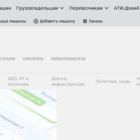
ашин
Грузовладельцам
Перевозчикам
АТИ-Доки
А
Ваши машины
Добавить машину
Заказы
я техника
симуляторы
компьютерные игры
ЭДО, ИТ в
Дороги,
Н
Логистика, грузы
логистике
инфраструктура
о
Коммерческий
Автосервис,
Топливо,
Спецтехника
транспорт
запчасти, шины
автохим