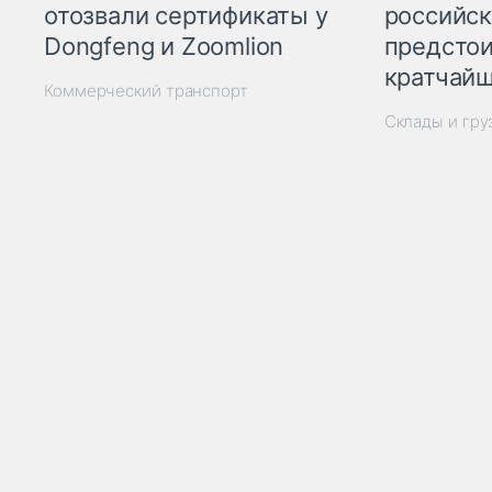
отозвали сертификаты у
российск
Dongfeng и Zoomlion
предстои
кратчайш
Коммерческий транспорт
Склады и гр