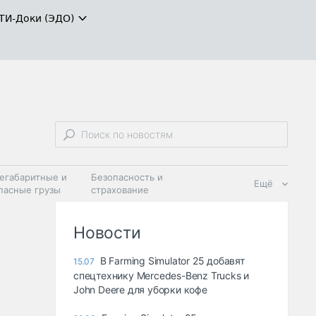
ТИ-Доки (ЭДО)
егабаритные и
Безопасность и
Ещё
пасные грузы
страхование
 масла и
Дзен
ия
Новости
В Farming Simulator 25 добавят
15.07
спецтехнику Mercedes-Benz Trucks и
John Deere для уборки кофе