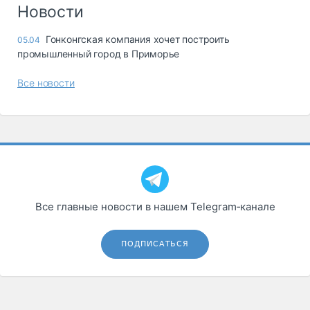
Логистика, грузы
Новости
Негабаритные и
Гонконгская компания хочет построить
05.04
опасные грузы
промышленный город в Приморье
Безопасность и
страхование
Все новости
Таможня и ВЭД
Склады и
грузовые
терминалы
Коммерческий
транспорт
Все главные новости в нашем Telegram‑канале
Спецтехника
Автосервис,
ПОДПИСАТЬСЯ
запчасти, шины
Топливо, масла и
Дзен
автохимия