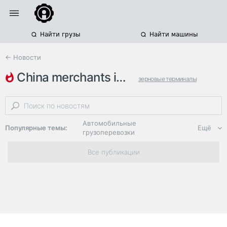
Найти грузы
Найти машины
← Новости
china merchants international…
зерновые терминалы
морские терминалы
строительство складов
Автомобильные
Популярные темы:
Ещё
грузоперевозки
Региональная
Все публикации
логистика
ЭДО, ИТ в
логистике
Дороги,
инфраструктура