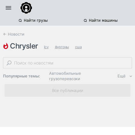
Найти грузы
Найти машины
← Новости
chrysler
lcv
фургоны
сша
Автомобильные
Популярные темы:
Ещё
грузоперевозки
Региональная
Все публикации
логистика
ЭДО, ИТ в
логистике
Дороги,
инфраструктура