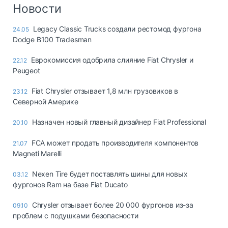
Логистика, грузы
Новости
Негабаритные и
Legacy Classic Trucks создали рестомод фургона
24.05
опасные грузы
Dodge B100 Tradesman
Безопасность и
страхование
Еврокомиссия одобрила слияние Fiat Chrysler и
22.12
Peugeot
Таможня и ВЭД
Fiat Chrysler отзывает 1,8 млн грузовиков в
23.12
Склады и
Северной Америке
грузовые
терминалы
Назначен новый главный дизайнер Fiat Professional
20.10
Коммерческий
транспорт
FCA может продать производителя компонентов
21.07
Magneti Marelli
Спецтехника
Nexen Tire будет поставлять шины для новых
03.12
Автосервис,
фургонов Ram на базе Fiat Ducato
запчасти, шины
Топливо, масла и
Chrysler отзывает более 20 000 фургонов из-за
09.10
Дзен
автохимия
проблем с подушками безопасности