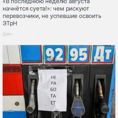
«В последнюю неделю августа
начнётся суета!»: чем рискуют
перевозчики, не успевшие освоить
ЭТрН
Дзен