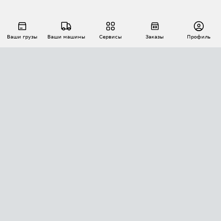
Ваши грузы
Ваши машины
Сервисы
Заказы
Профиль
АВТОМАТИЗАЦИЯ ПЕРЕВОЗОК
Площадки
Заказы
Торги
Тендеры
АТИ-Доки
GPS-мониторинг
АТИ Мессенджер
Цепочки грузов
API ATI.SU
ПОЛЕЗНОЕ
Расчет расстояний
БЕЗОПАСНОСТЬ
Академия ATI.SU
ATI.SU о безопасности
Звезды ATI.SU на вашем сайте
КОНТАКТЫ И ТАРИФЫ
Памятка по проверке контрагентов
Индекс ATI.SU FTL РФ
О системе ATI.SU
Светофор+