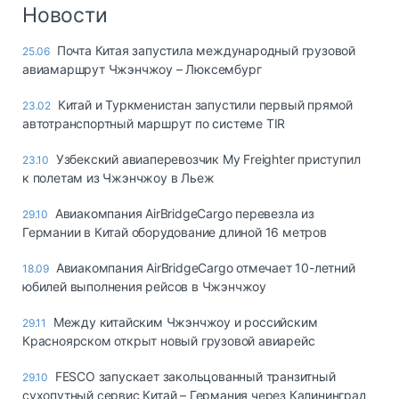
Логистика, грузы
Новости
Негабаритные и
Почта Китая запустила международный грузовой
25.06
опасные грузы
авиамаршрут Чжэнчжоу – Люксембург
Безопасность и
страхование
Китай и Туркменистан запустили первый прямой
23.02
автотранспортный маршрут по системе TIR
Таможня и ВЭД
Узбекский авиаперевозчик My Freighter приступил
23.10
Склады и
к полетам из Чжэнчжоу в Льеж
грузовые
терминалы
Авиакомпания AirBridgeCargo перевезла из
29.10
Коммерческий
Германии в Китай оборудование длиной 16 метров
транспорт
Авиакомпания AirBridgeCargo отмечает 10-летний
18.09
Спецтехника
юбилей выполнения рейсов в Чжэнчжоу
Автосервис,
Между китайским Чжэнчжоу и российским
29.11
запчасти, шины
Красноярском открыт новый грузовой авиарейс
Топливо, масла и
Дзен
автохимия
FESCO запускает закольцованный транзитный
29.10
сухопутный сервис Китай – Германия через Калининград