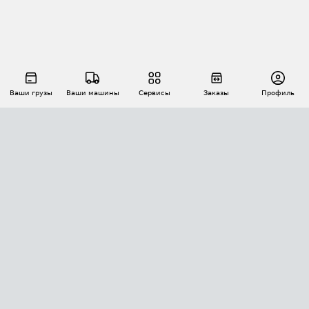
Ваши грузы
Ваши машины
Сервисы
Заказы
Профиль
АВТОМАТИЗАЦИЯ ПЕРЕВОЗОК
Площадки
Заказы
Торги
Тендеры
АТИ-Доки
GPS-мониторинг
АТИ Мессенджер
Цепочки грузов
API ATI.SU
ПОЛЕЗНОЕ
Расчет расстояний
БЕЗОПАСНОСТЬ
Академия ATI.SU