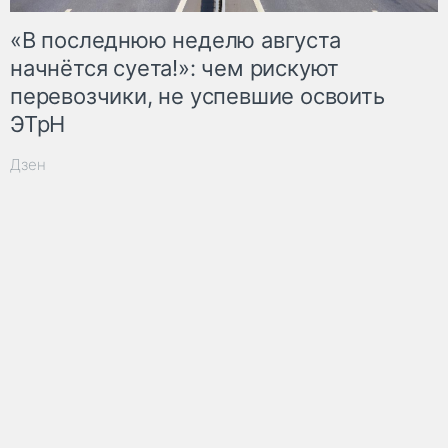
«В последнюю неделю августа
начнётся суета!»: чем рискуют
перевозчики, не успевшие освоить
ЭТрН
Дзен