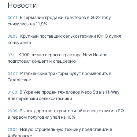
Логистика, грузы
Новости
Негабаритные и
В Германии продажи тракторов в 2022 году
30.01
опасные грузы
снизились на 11,9%
Безопасность и
страхование
Крупный поставщик сельхозтехники ЮФО купил
08.03
конкурента
Таможня и ВЭД
К 100-летию первого трактора New Holland
07.11
Склады и
подготовил концепт и спецсерию
грузовые
терминалы
Итальянские тракторы будут производить в
04.07
Коммерческий
Татарстане
транспорт
В Украине продан тяжеловоз Iveco Stralis Hi-Way
31.03
Спецтехника
для перевозки сельхозтехники
Автосервис,
Рынок дорожно-строительной и спецтехники в РФ
26.09
запчасти, шины
в первом полугодии упал на 10%
Топливо, масла и
Дзен
автохимия
Новую строительную технику представили в
23.09
Хабаровске