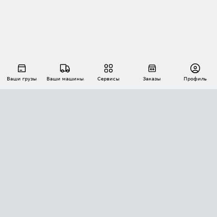
Ваши грузы
Ваши машины
Сервисы
Заказы
Профиль
АВТОМАТИЗАЦИЯ ПЕРЕВОЗОК
Площадки
Заказы
Торги
Тендеры
АТИ-Доки
GPS-мониторинг
АТИ Мессенджер
Цепочки грузов
API ATI.SU
ПОЛЕЗНОЕ
Расчет расстояний
БЕЗОПАСНОСТЬ