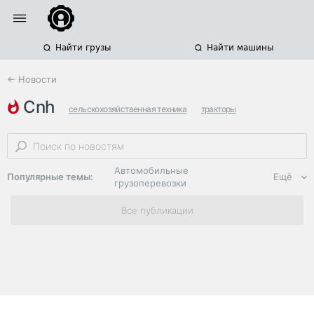
Найти грузы
Найти машины
← Новости
cnh
сельскохозяйственная техника
тракторы
продажи спецтехники
Автомобильные
Популярные темы:
Ещё
грузоперевозки
Региональная
Все публикации
логистика
ЭДО, ИТ в
логистике
Дороги,
инфраструктура