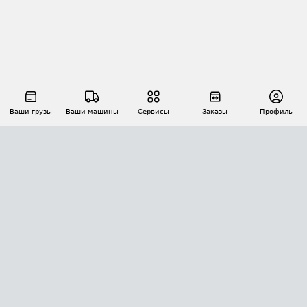
Ваши грузы
Ваши машины
Сервисы
Заказы
Профиль
АВТОМАТИЗАЦИЯ ПЕРЕВОЗОК
Площадки
Заказы
Торги
Тендеры
АТИ-Доки
GPS-мониторинг
АТИ Мессенджер
Цепочки грузов
API ATI.SU
ПОЛЕЗНОЕ
Расчет расстояний
БЕЗОПАСНОСТЬ