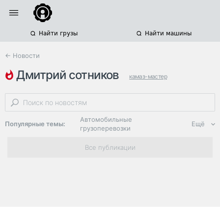
Найти грузы
Найти машины
← Новости
дмитрий сотников
камаз-мастер
гонки грузовиков
автоспорт
Автомобильные
Популярные темы:
Ещё
грузоперевозки
Региональная
Все публикации
логистика
ЭДО, ИТ в
логистике
Дороги,
инфраструктура