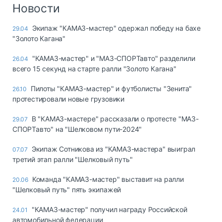
Логистика, грузы
Новости
Негабаритные и
Экипаж "КАМАЗ-мастер" одержал победу на бахе
29.04
опасные грузы
"Золото Кагана"
Безопасность и
страхование
"КАМАЗ-мастер" и "МАЗ-СПОРТавто" разделили
26.04
всего 15 секунд на старте ралли "Золото Кагана"
Таможня и ВЭД
Пилоты "КАМАЗ-мастер" и футболисты "Зенита"
26.10
Склады и
протестировали новые грузовики
грузовые
терминалы
В "КАМАЗ-мастере" рассказали о протесте "МАЗ-
29.07
Коммерческий
СПОРТавто" на "Шелковом пути-2024"
транспорт
Экипаж Сотникова из "КАМАЗ-мастера" выиграл
07.07
Спецтехника
третий этап ралли "Шелковый путь"
Автосервис,
Команда "КАМАЗ-мастер" выставит на ралли
20.06
запчасти, шины
"Шелковый путь" пять экипажей
Топливо, масла и
Дзен
автохимия
"КАМАЗ-мастер" получил награду Российской
24.01
автомобильной федерации