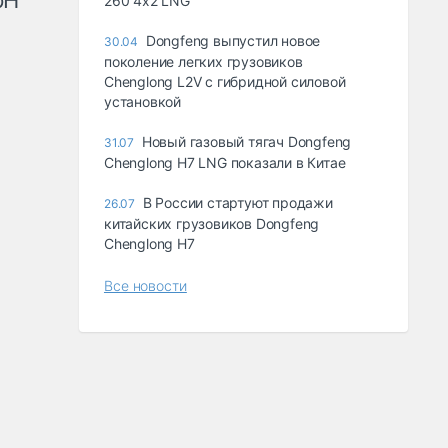
рН
260 4x2 LNG
Dongfeng выпустил новое
30.04
поколение легких грузовиков
Chenglong L2V с гибридной силовой
установкой
Новый газовый тягач Dongfeng
31.07
Chenglong H7 LNG показали в Китае
В России стартуют продажи
26.07
китайских грузовиков Dongfeng
Chenglong H7
Все новости