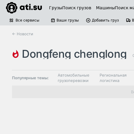
Грузы
Поиск грузов
Машины
Поиск м
Все сервисы
Ваши грузы
Добавить груз
← Новости
dongfeng chenglong
Автомобильные
Региональная
Популярные темы:
грузоперевозки
логистика
Склады и
В
Таможня и ВЭД
грузовые
терминалы