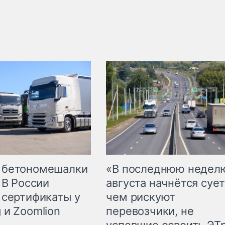
 бетономешалки
«В последнюю недел
 В России
августа начнётся сует
 сертификаты у
чем рискуют
 и Zoomlion
перевозчики, не