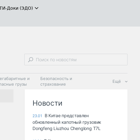
ТИ-Доки (ЭДО)
егабаритные и
Безопасность и
Ещё
пасные грузы
страхование
 масла и
Дзен
ия
Новости
В Китае представлен
23.01
обновленный капотный грузовик
Dongfeng Liuzhou Chenglong T7L