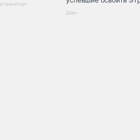
успевшие освоить ЭТ
й транспорт
Дзен