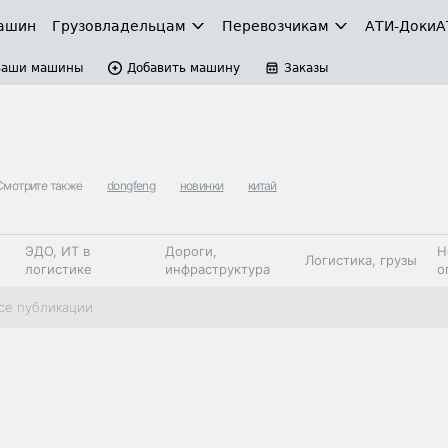
ашин
Грузовладельцам
Перевозчикам
АТИ-Доки
А
Ваши машины
Добавить машину
Заказы
Смотрите также
dongfeng
новинки
китай
ЭДО, ИТ в
Дороги,
Н
Логистика, грузы
логистике
инфраструктура
о
Коммерческий
Автосервис,
Топливо,
се публикации
Спецтехника
транспорт
запчасти, шины
автохим