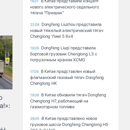
В Китае представили концепт
18.01
нового электрического седельного
тягача "Призрак"
Dongfeng Liuzhou представила
22.08
новый тяжелый электрический тягач
Chenglong Yiwei 5 6x4
Dongfeng Liuqi представила
19.06
бортовой грузовик Chenglong L3 с
погрузочным краном XCMG
В Китае представлен новый
17.06
флагманский газовый тягач Dongfeng
Chenglong HK
В Китае обновили тягач Dongfeng
19.06
ю
Chenglong H7, работающий на
а!»:
газомоторном топливе
В Китае представлено новое
29.05
грузовое шасси Dongfeng Chenglong H5