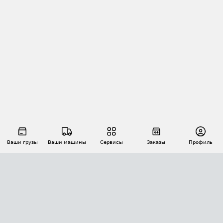
Ваши грузы
Ваши машины
Сервисы
Заказы
Профиль
АВТОМАТИЗАЦИЯ ПЕРЕВОЗОК
Площадки
Заказы
Торги
Тендеры
АТИ-Доки