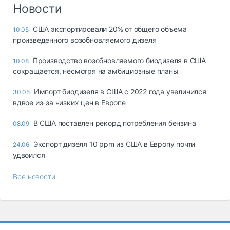
Логистика, грузы
Новости
Негабаритные и
США экспортировали 20% от общего объема
10.05
опасные грузы
произведенного возобновляемого дизеля
Безопасность и
страхование
Производство возобновляемого биодизеля в США
10.08
сокращается, несмотря на амбициозные планы
Таможня и ВЭД
Импорт биодизеля в США с 2022 года увеличился
30.05
Склады и
вдвое из-за низких цен в Европе
грузовые
терминалы
В США поставлен рекорд потребления бензина
08.09
Коммерческий
транспорт
Экспорт дизеля 10 ppm из США в Европу почти
24.06
удвоился
Спецтехника
Все новости
Автосервис,
запчасти, шины
Топливо, масла и
Дзен
автохимия