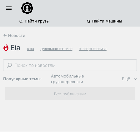
Найти грузы
Найти машины
← Новости
eia
сша
дизельное топливо
экспорт топлива
Автомобильные
Популярные темы:
Ещё
грузоперевозки
Региональная
Все публикации
логистика
ЭДО, ИТ в
логистике
Дороги,
инфраструктура