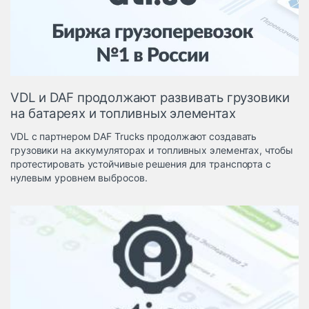
Логистика, грузы
Негабаритные и
опасные грузы
Безопасность и
страхование
VDL и DAF продолжают развивать грузовики
Таможня и ВЭД
на батареях и топливных элементах
Склады и
VDL с партнером DAF Trucks продолжают создавать
грузовые
грузовики на аккумуляторах и топливных элементах, чтобы
терминалы
протестировать устойчивые решения для транспорта с
Коммерческий
нулевым уровнем выбросов.
транспорт
Спецтехника
Автосервис,
запчасти, шины
Топливо, масла и
Дзен
автохимия