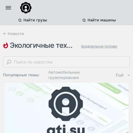
Найти грузы
Найти машины
← Новости
экологичные технологии
биодизельное топливо
европа
производство топлива
Автомобильные
Популярные темы:
Ещё
грузоперевозки
Региональная
логистика
ЭДО, ИТ в
логистике
Дороги,
инфраструктура