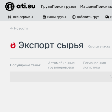
Грузы
Поиск грузов
Машины
Поиск м
Все сервисы
Ваши грузы
Добавить груз
← Новости
экспорт сырья
Смотрите также
Автомобильные
Региональная
Популярные темы:
грузоперевозки
логистика
Склады и
В
Таможня и ВЭД
грузовые
терминалы