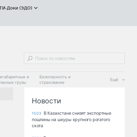
ТИ-Доки (ЭДО)
егабаритные и
Безопасность и
Ещё
пасные грузы
страхование
 масла и
Дзен
ия
Новости
В Казахстане снизят экспортные
15.03
пошлины на шкуры крупного рогатого
скота