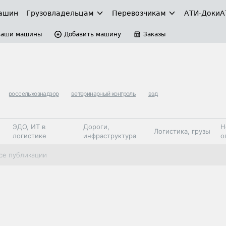
ашин
Грузовладельцам
Перевозчикам
АТИ-Доки
А
Ваши машины
Добавить машину
Заказы
россельхознадзор
ветеринарный контроль
вэд
ЭДО, ИТ в
Дороги,
Н
Логистика, грузы
логистике
инфраструктура
о
Коммерческий
Автосервис,
Топливо,
се публикации
Спецтехника
транспорт
запчасти, шины
автохим