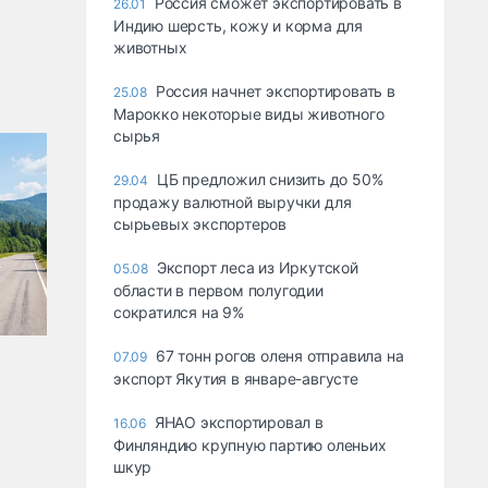
Россия сможет экспортировать в
26.01
Индию шерсть, кожу и корма для
животных
Россия начнет экспортировать в
25.08
Марокко некоторые виды животного
сырья
ЦБ предложил снизить до 50%
29.04
продажу валютной выручки для
сырьевых экспортеров
Экспорт леса из Иркутской
05.08
области в первом полугодии
сократился на 9%
67 тонн рогов оленя отправила на
07.09
экспорт Якутия в январе-августе
ЯНАО экспортировал в
16.06
Финляндию крупную партию оленьих
шкур