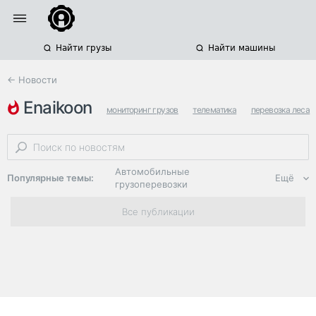
Найти грузы
Найти машины
← Новости
enaikoon
мониторинг грузов
телематика
перевозка леса
Автомобильные
Популярные темы:
Ещё
грузоперевозки
Региональная
Все публикации
логистика
ЭДО, ИТ в
логистике
Дороги,
инфраструктура