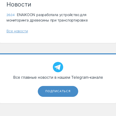
Логистика, грузы
Новости
Негабаритные и
ENAiKOON разработала устройство для
26.04
опасные грузы
мониторинга древесины при транспортировке
Безопасность и
страхование
Все новости
Таможня и ВЭД
Склады и
грузовые
терминалы
Коммерческий
транспорт
Все главные новости в нашем Telegram‑канале
Спецтехника
Автосервис,
ПОДПИСАТЬСЯ
запчасти, шины
Топливо, масла и
Дзен
автохимия