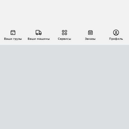
Ваши грузы
Ваши машины
Сервисы
Заказы
Профиль
АВТОМАТИЗАЦИЯ ПЕРЕВОЗОК
Площадки
Заказы
Торги
Тендеры
АТИ-Доки
GPS-мониторинг
АТИ Мессенджер
Цепочки грузов
API ATI.SU
ПОЛЕЗНОЕ
Расчет расстояний
БЕЗОПАСНОСТЬ
Академия ATI.SU