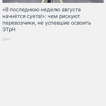
«В последнюю неделю августа
начнётся суета!»: чем рискуют
перевозчики, не успевшие освоить
ЭТрН
Дзен