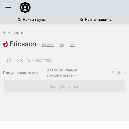
Найти грузы
Найти машины
← Новости
ericsson
5g-сети
5g
мтс
Автомобильные
Популярные темы:
Ещё
грузоперевозки
Региональная
Все публикации
логистика
ЭДО, ИТ в
логистике
Дороги,
инфраструктура