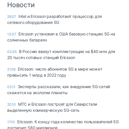
Логистика, грузы
Новости
Негабаритные и
Intel и Ericsson разработают процессор для
29.07
опасные грузы
сетевого оборудования 5G
Безопасность и
страхование
Ericsson установил в США базовую станцию 5G на
13.07
солнечных батареях
Таможня и ВЭД
В Россию ввезут комплектующие на $40 млн для
03.05
Склады и
20 тысяч сотовых станций Ericsson
грузовые
терминалы
Ericsson: число абонентов 5G в мире может
21.06
Коммерческий
превысить 1 млрд в 2022 году
транспорт
Эксперты рассказали, как внедрение 5G-сетей
03.11
Спецтехника
скажется на экологии планеты
Автосервис,
МТС и Ericsson построят для Северстали
20.10
запчасти, шины
выделенную коммерческую 5G-сеть
Топливо, масла и
Дзен
автохимия
Ericsson: К концу года количество пользователей 5G
17.10
достигнет 580 миллионов