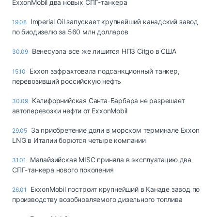
ExxonMobil два новых СПГ-танкера
Imperial Oil запускает крупнейший канадский завод
19.08
по биодизелю за 560 млн долларов
Венесуэла все же лишится НПЗ Citgo в США
30.09
Exxon зафрахтовала подсанкционный танкер,
15.10
перевозивший российскую нефть
Калифорнийская Санта-Барбара не разрешает
30.09
автоперевозки нефти от ExxonMobil
За приобретение доли в морском терминале Exxon
29.05
LNG в Италии борются четыре компании
Малайзийская MISC приняла в эксплуатацию два
31.01
СПГ-танкера нового поколения
ExxonMobil построит крупнейший в Канаде завод по
26.01
производству возобновляемого дизельного топлива