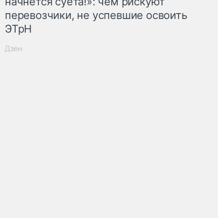
начнётся суета!»: чем рискуют
перевозчики, не успевшие освоить
ЭТрН
Дзен