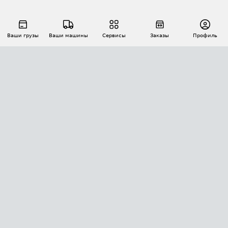
Ваши грузы
Ваши машины
Сервисы
Заказы
Профиль
АВТОМАТИЗАЦИЯ ПЕРЕВОЗОК
Площадки
Заказы
Торги
Тендеры
АТИ-Доки
GPS-мониторинг
АТИ Мессенджер
Цепочки грузов
API ATI.SU
ПОЛЕЗНОЕ
Расчет расстояний
БЕЗОПАСНОСТЬ
Академия ATI.SU
ATI.SU о безопасности
Звезды ATI.SU на вашем сайте
КОНТАКТЫ И ТАРИФЫ
Памятка по проверке контрагентов
Индекс ATI.SU FTL РФ
О системе ATI.SU
Светофор+