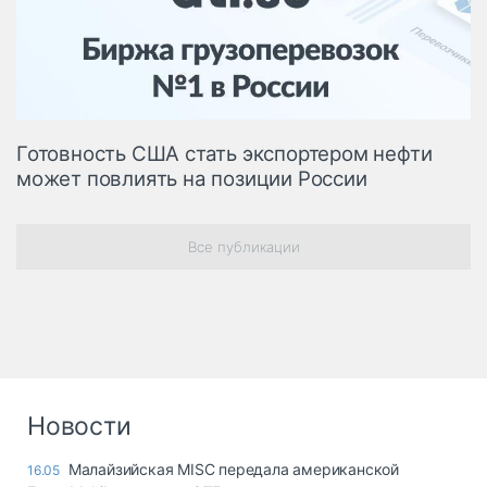
Логистика, грузы
Негабаритные и
опасные грузы
Безопасность и
страхование
Готовность США стать экспортером нефти
Таможня и ВЭД
может повлиять на позиции России
Склады и
грузовые
терминалы
Все публикации
Коммерческий
транспорт
Спецтехника
Автосервис,
запчасти, шины
Новости
Топливо, масла и
Дзен
автохимия
Малайзийская MISC передала американской
16.05