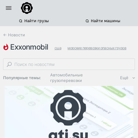
Найти грузы
Найти машины
← Новости
exxonmobil
сша
морские перевозки опасных грузов
санкции
Автомобильные
Популярные темы:
Ещё
грузоперевозки
Региональная
логистика
ЭДО, ИТ в
логистике
Дороги,
инфраструктура