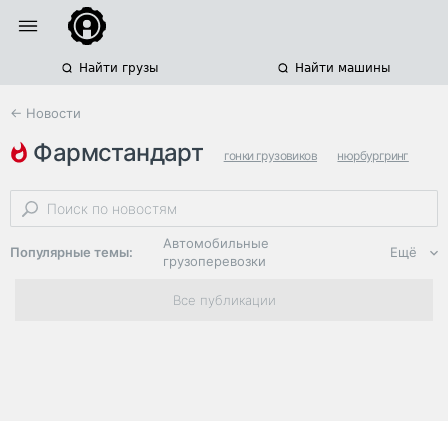
Найти грузы
Найти машины
← Новости
фармстандарт
гонки грузовиков
нюрбургринг
германия
Автомобильные
Популярные темы:
Ещё
грузоперевозки
Региональная
Все публикации
логистика
ЭДО, ИТ в
логистике
Дороги,
инфраструктура