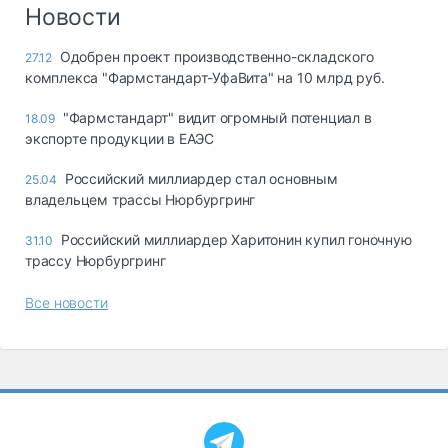
Логистика, грузы
Новости
Негабаритные и
Одобрен проект производственно-складского
27.12
опасные грузы
комплекса "Фармстандарт-УфаВита" на 10 млрд руб.
Безопасность и
страхование
"Фармстандарт" видит огромный потенциал в
18.09
экспорте продукции в ЕАЭС
Таможня и ВЭД
Российский миллиардер стал основным
25.04
Склады и
владельцем трассы Нюрбургринг
грузовые
терминалы
Российский миллиардер Харитонин купил гоночную
31.10
Коммерческий
трассу Нюрбургринг
транспорт
Все новости
Спецтехника
Автосервис,
запчасти, шины
Топливо, масла и
Дзен
автохимия