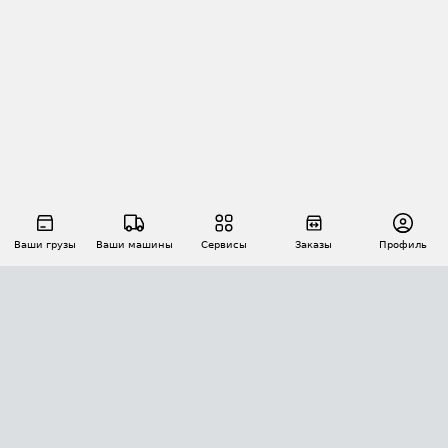
Ваши грузы
Ваши машины
Сервисы
Заказы
Профиль
АВТОМАТИЗАЦИЯ ПЕРЕВОЗОК
Площадки
Заказы
Торги
Тендеры
АТИ-Доки
GPS-мониторинг
АТИ Мессенджер
Цепочки грузов
API ATI.SU