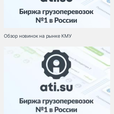
Логистика, грузы
Негабаритные и
опасные грузы
Безопасность и
страхование
Обзор новинок на рынке КМУ
Таможня и ВЭД
Склады и
грузовые
терминалы
Коммерческий
транспорт
Спецтехника
Автосервис,
запчасти, шины
Топливо, масла и
Дзен
автохимия