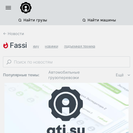
Найти грузы
Найти машины
← Новости
fassi
кму
новинки
подъемная техника
Автомобильные
Популярные темы:
Ещё
грузоперевозки
Региональная
логистика
ЭДО, ИТ в
логистике
Дороги,
инфраструктура