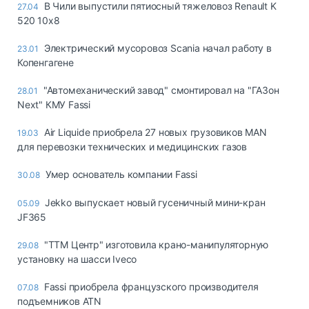
В Чили выпустили пятиосный тяжеловоз Renault K
27.04
520 10x8
Электрический мусоровоз Scania начал работу в
23.01
Копенгагене
"Автомеханический завод" смонтировал на "ГАЗон
28.01
Next" КМУ Fassi
Air Liquide приобрела 27 новых грузовиков MAN
19.03
для перевозки технических и медицинских газов
Умер основатель компании Fassi
30.08
Jekko выпускает новый гусеничный мини-кран
05.09
JF365
"ТТМ Центр" изготовила крано-манипуляторную
29.08
установку на шасси Iveco
Fassi приобрела французского производителя
07.08
подъемников ATN