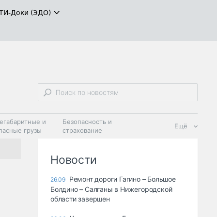
ТИ-Доки (ЭДО)
егабаритные и
Безопасность и
Ещё
пасные грузы
страхование
 масла и
Дзен
ия
Новости
Ремонт дороги Гагино – Большое
26.09
Болдино – Салганы в Нижегородской
области завершен