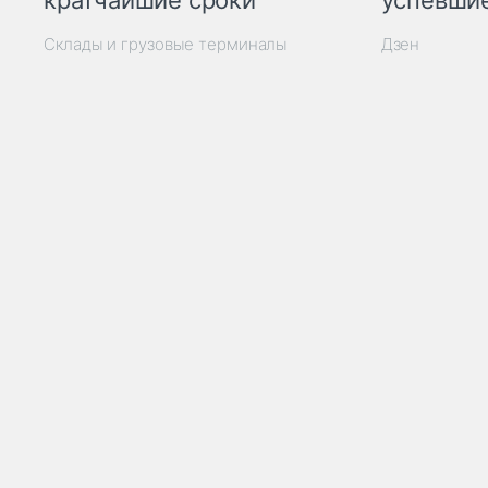
кратчайшие сроки
успевшие
Склады и грузовые терминалы
Дзен