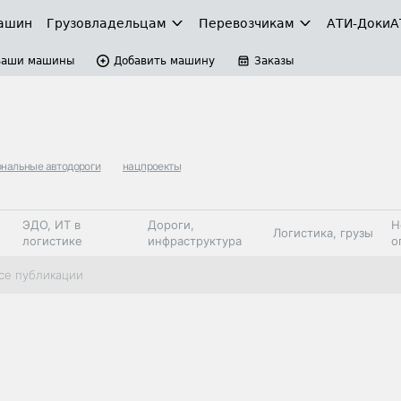
ашин
Грузовладельцам
Перевозчикам
АТИ-Доки
А
Ваши машины
Добавить машину
Заказы
ональные автодороги
нацпроекты
ЭДО, ИТ в
Дороги,
Н
Логистика, грузы
логистике
инфраструктура
о
Коммерческий
Автосервис,
Топливо,
се публикации
Спецтехника
транспорт
запчасти, шины
автохим