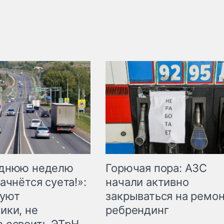
Горючая пора: АЗС
еднюю неделю
начали активно
ачнётся суета!»:
закрываться на ремон
куют
ребрендинг
ики, не