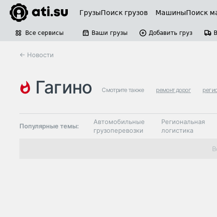
Грузы
Поиск грузов
Машины
Поиск м
Все сервисы
Ваши грузы
Добавить груз
← Новости
гагино
Смотрите также
ремонт дорог
реги
Автомобильные
Региональная
Популярные темы:
грузоперевозки
логистика
Склады и
В
Таможня и ВЭД
грузовые
терминалы