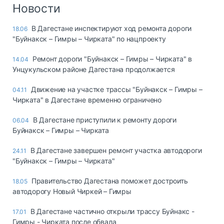
Логистика, грузы
Новости
Негабаритные и
В Дагестане инспектируют ход ремонта дороги
18.06
опасные грузы
"Буйнакск – Гимры – Чирката" по нацпроекту
Безопасность и
страхование
Ремонт дороги "Буйнакск – Гимры – Чирката" в
14.04
Унцукульском районе Дагестана продолжается
Таможня и ВЭД
Движение на участке трассы "Буйнакск – Гимры –
04.11
Склады и
Чирката" в Дагестане временно ограничено
грузовые
терминалы
В Дагестане приступили к ремонту дороги
06.04
Коммерческий
Буйнакск – Гимры – Чирката
транспорт
В Дагестане завершен ремонт участка автодороги
24.11
Спецтехника
"Буйнакск – Гимры – Чирката"
Автосервис,
Правительство Дагестана поможет достроить
18.05
запчасти, шины
автодорогу Новый Чиркей – Гимры
Топливо, масла и
Дзен
автохимия
В Дагестане частично открыли трассу Буйнакс -
17.01
Гимры - Чирката после обвала