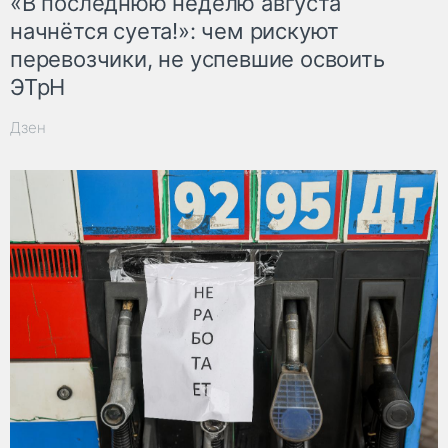
«В последнюю неделю августа
начнётся суета!»: чем рискуют
перевозчики, не успевшие освоить
ЭТрН
Дзен