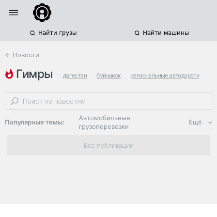
Найти грузы
Найти машины
← Новости
гимры
дагестан
буйнакск
региональные автодороги
Автомобильные
Популярные темы:
Ещё
грузоперевозки
Региональная
Все публикации
логистика
ЭДО, ИТ в
логистике
Дороги,
инфраструктура