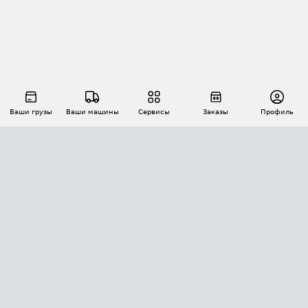
Ваши грузы
Ваши машины
Сервисы
Заказы
Профиль
АВТОМАТИЗАЦИЯ ПЕРЕВОЗОК
Площадки
Заказы
Торги
Тендеры
АТИ-Доки
GPS-мониторинг
АТИ Мессенджер
Цепочки грузов
API ATI.SU
ПОЛЕЗНОЕ
Расчет расстояний
БЕЗОПАСНОСТЬ