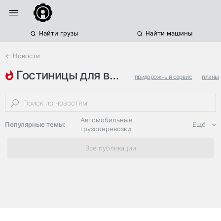
Найти грузы
Найти машины
← Новости
гостиницы для водителей
придорожный сервис
планы
дальнобойщики
Автомобильные
Популярные темы:
Ещё
грузоперевозки
Региональная
Все публикации
логистика
ЭДО, ИТ в
логистике
Дороги,
инфраструктура