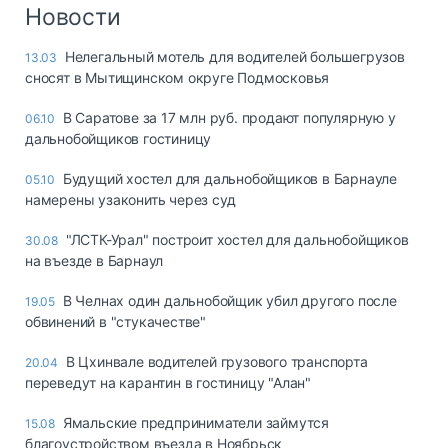
Логистика, грузы
Новости
Негабаритные и
Нелегальный мотель для водителей большегрузов
13.03
опасные грузы
сносят в Мытищинском округе Подмосковья
Безопасность и
страхование
В Саратове за 17 млн руб. продают популярную у
06.10
дальнобойщиков гостиницу
Таможня и ВЭД
Будущий хостел для дальнобойщиков в Барнауле
05.10
Склады и
намерены узаконить через суд
грузовые
терминалы
"ЛСТК-Урал" построит хостел для дальнобойщиков
30.08
Коммерческий
на въезде в Барнаул
транспорт
В Челнах один дальнобойщик убил другого после
19.05
Спецтехника
обвинений в "стукачестве"
Автосервис,
В Цхинвале водителей грузового транспорта
20.04
запчасти, шины
переведут на карантин в гостиницу "Алан"
Топливо, масла и
Дзен
автохимия
Ямальские предприниматели займутся
15.08
благоустройством въезда в Ноябрьск