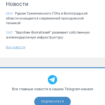
Логистика, грузы
Новости
Негабаритные и
Рудник Гремячинского ГОКа в Волгоградской
24.01
опасные грузы
области оснащается современной проходческой
Безопасность и
техникой
страхование
"ЕвроХим-ВолгаКалий" развивает собственную
12.07
Таможня и ВЭД
железнодорожную инфраструктуру
Склады и
Все новости
грузовые
терминалы
Коммерческий
транспорт
Спецтехника
Автосервис,
запчасти, шины
Все главные новости в нашем Telegram‑канале
Топливо, масла и
Дзен
автохимия
ПОДПИСАТЬСЯ