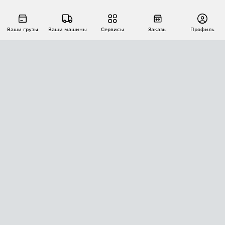
Ваши грузы
Ваши машины
Сервисы
Заказы
Профиль
АВТОМАТИЗАЦИЯ ПЕРЕВОЗОК
Площадки
Заказы
Торги
Тендеры
АТИ-Доки
GPS-мониторинг
АТИ Мессенджер
Цепочки грузов
API ATI.SU
ПОЛЕЗНОЕ
Расчет расстояний
БЕЗОПАСНОСТЬ
Академия ATI.SU
ATI.SU о безопасности
Звезды ATI.SU на вашем сайте
КОНТАКТЫ И ТАРИФЫ
Памятка по проверке контрагентов
Индекс ATI.SU FTL РФ
О системе ATI.SU
Светофор+
Средние ставки
ИНФОРМАЦИЯ