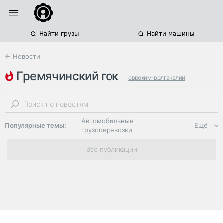
Найти грузы
Найти машины
← Новости
гремячинский гок
еврохим-волгакалий
волгоградская область
парк спецтехники
Автомобильные
Популярные темы:
Ещё
грузоперевозки
Региональная
Все публикации
логистика
ЭДО, ИТ в
логистике
Дороги,
инфраструктура