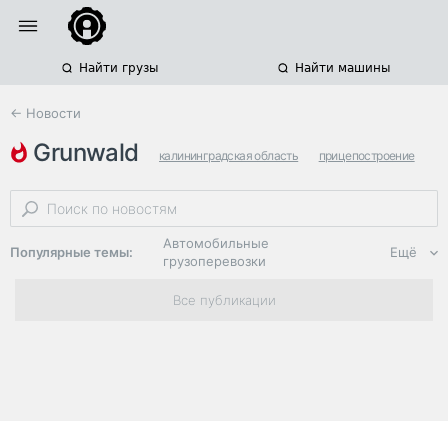
Найти грузы
Найти машины
← Новости
grunwald
калининградская область
прицепостроение
новинки
Автомобильные
Популярные темы:
Ещё
грузоперевозки
Региональная
Все публикации
логистика
ЭДО, ИТ в
логистике
Дороги,
инфраструктура