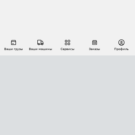
Ваши грузы
Ваши машины
Сервисы
Заказы
Профиль
АВТОМАТИЗАЦИЯ ПЕРЕВОЗОК
Площадки
Заказы
Торги
Тендеры
АТИ-Доки
GPS-мониторинг
АТИ Мессенджер
Цепочки грузов
API ATI.SU
ПОЛЕЗНОЕ
Расчет расстояний
БЕЗОПАСНОСТЬ