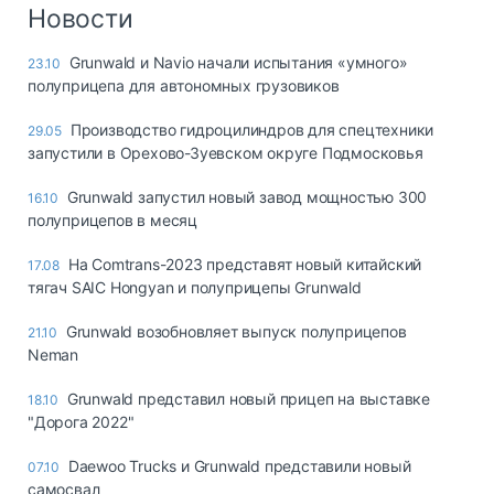
Логистика, грузы
Новости
Негабаритные и
Grunwald и Navio начали испытания «умного»
23.10
опасные грузы
полуприцепа для автономных грузовиков
Безопасность и
страхование
Производство гидроцилиндров для спецтехники
29.05
запустили в Орехово-Зуевском округе Подмосковья
Таможня и ВЭД
Grunwald запустил новый завод мощностью 300
16.10
Склады и
полуприцепов в месяц
грузовые
терминалы
На Comtrans-2023 представят новый китайский
17.08
Коммерческий
тягач SAIC Hongyan и полуприцепы Grunwald
транспорт
Grunwald возобновляет выпуск полуприцепов
21.10
Спецтехника
Neman
Автосервис,
Grunwald представил новый прицеп на выставке
18.10
запчасти, шины
"Дорога 2022"
Топливо, масла и
Дзен
автохимия
Daewoo Trucks и Grunwald представили новый
07.10
самосвал