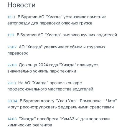
Логистика, грузы
Новости
Негабаритные и
В Бурятии АО "Хиагда" установило памятник
13.11
опасные грузы
автопоезду для перевозки опасных грузов
Безопасность и
страхование
В Бурятии АО "Хиагда" выявило лучших водителей
11.11
Таможня и ВЭД
АО "Хиагда" увеличивает объемы грузовых
26.02
перевозок
Склады и
грузовые
До конца 2024 года "Хиагда" планирует
22.08
терминалы
значительно усилить парк техники
Коммерческий
транспорт
На АО "Хиагда" прошел конкурс
29.10
профессионального мастерства водителей
Спецтехника
В Бурятии дорогу "Улан-Удэ – Романовка – Чита"
30.04
Автосервис,
могут реконструировать федеральными средствами
запчасти, шины
Топливо, масла и
"Хиагда" приобрела "КамАЗы" для перевозки
14.03
Дзен
автохимия
химических реагентов