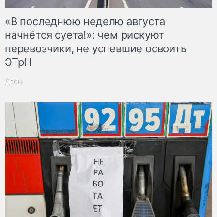
«В последнюю неделю августа
начнётся суета!»: чем рискуют
перевозчики, не успевшие освоить
ЭТрН
Дзен