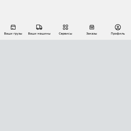
Ваши грузы
Ваши машины
Сервисы
Заказы
Профиль
АВТОМАТИЗАЦИЯ ПЕРЕВОЗОК
Площадки
Заказы
Торги
Тендеры
АТИ-Доки
GPS-мониторинг
АТИ Мессенджер
Цепочки грузов
API ATI.SU
ПОЛЕЗНОЕ
Расчет расстояний
БЕЗОПАСНОСТЬ
Академия ATI.SU
ATI.SU о безопасности
Звезды ATI.SU на вашем сайте
КОНТАКТЫ И ТАРИФЫ