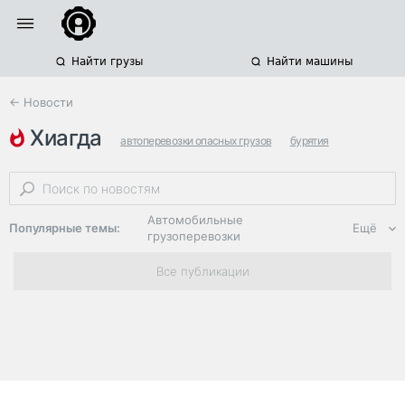
Найти грузы
Найти машины
← Новости
хиагда
автоперевозки опасных грузов
бурятия
химические грузы
Автомобильные
Популярные темы:
Ещё
грузоперевозки
Региональная
Все публикации
логистика
ЭДО, ИТ в
логистике
Дороги,
инфраструктура