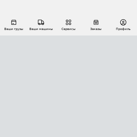
Ваши грузы
Ваши машины
Сервисы
Заказы
Профиль
АВТОМАТИЗАЦИЯ ПЕРЕВОЗОК
Площадки
Заказы
Торги
Тендеры
АТИ-Доки
GPS-мониторинг
АТИ Мессенджер
Цепочки грузов
API ATI.SU
ПОЛЕЗНОЕ
Расчет расстояний
БЕЗОПАСНОСТЬ
Академия ATI.SU
ATI.SU о безопасности
Звезды ATI.SU на вашем сайте
КОНТАКТЫ И ТАРИФЫ
Памятка по проверке контрагентов
Индекс ATI.SU FTL РФ