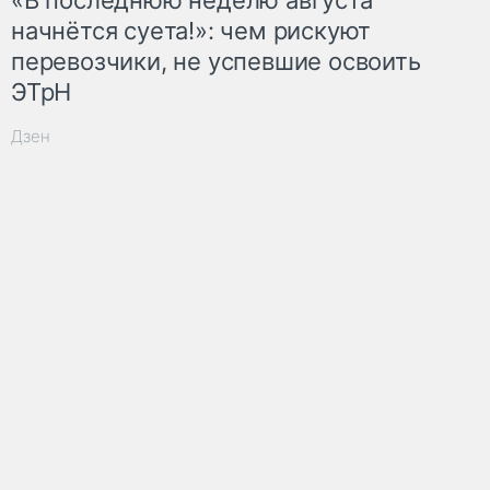
«В последнюю неделю августа
начнётся суета!»: чем рискуют
перевозчики, не успевшие освоить
ЭТрН
Дзен