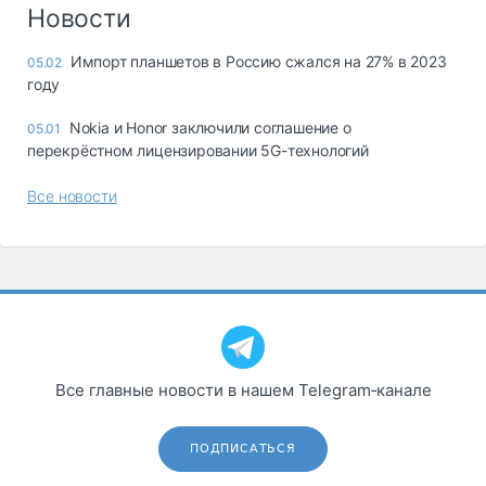
Логистика, грузы
Новости
Негабаритные и
Импорт планшетов в Россию сжался на 27% в 2023
05.02
опасные грузы
году
Безопасность и
страхование
Nokia и Honor заключили соглашение о
05.01
перекрёстном лицензировании 5G-технологий
Таможня и ВЭД
Все новости
Склады и
грузовые
терминалы
Коммерческий
транспорт
Спецтехника
Автосервис,
Все главные новости в нашем Telegram‑канале
запчасти, шины
Топливо, масла и
Дзен
автохимия
ПОДПИСАТЬСЯ