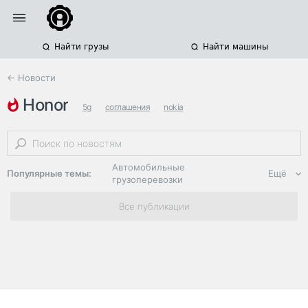
Найти грузы
Найти машины
← Новости
honor
5g
соглашения
nokia
Автомобильные
Популярные темы:
Ещё
грузоперевозки
Региональная
Все публикации
логистика
ЭДО, ИТ в
логистике
Дороги,
инфраструктура