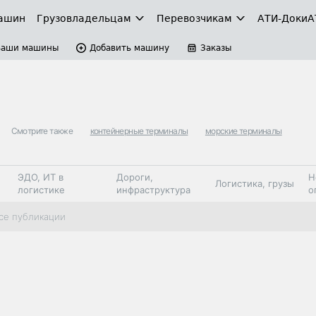
ашин
Грузовладельцам
Перевозчикам
АТИ-Доки
А
Ваши машины
Добавить машину
Заказы
Смотрите также
контейнерные терминалы
морские терминалы
ЭДО, ИТ в
Дороги,
Н
Логистика, грузы
логистике
инфраструктура
о
Коммерческий
Автосервис,
Топливо,
се публикации
Спецтехника
транспорт
запчасти, шины
автохим