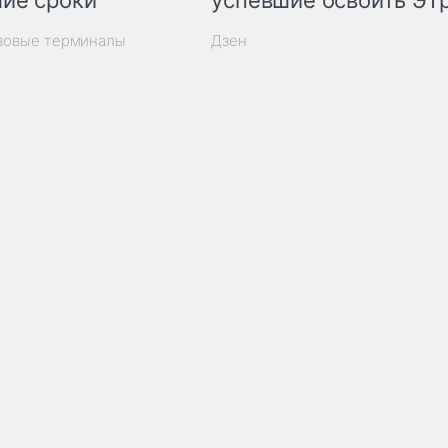
ие сроки
успевшие освоить ЭТ
узовые терминалы
Дзен