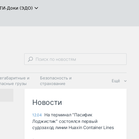
ТИ-Доки (ЭДО)
егабаритные и
Безопасность и
Ещё
пасные грузы
страхование
 масла и
Дзен
ия
Новости
На терминал "Пасифик
12.04
Лоджистик" состоялся первый
судозаход линии Huaxin Container Lines