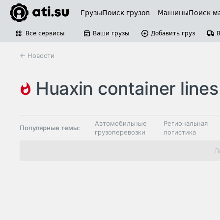
Грузы
Поиск грузов
Машины
Поиск м
Все сервисы
Ваши грузы
Добавить груз
← Новости
huaxin container lines
пасифик лоджистик
Автомобильные
Региональная
Популярные темы:
грузоперевозки
логистика
Склады и
В
Таможня и ВЭД
грузовые
терминалы