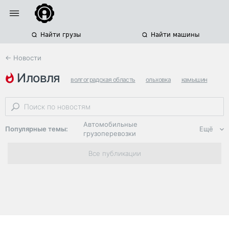
Найти грузы
Найти машины
← Новости
иловля
волгоградская область
ольховка
камышин
Автомобильные
Популярные темы:
Ещё
грузоперевозки
Региональная
Все публикации
логистика
ЭДО, ИТ в
логистике
Дороги,
инфраструктура