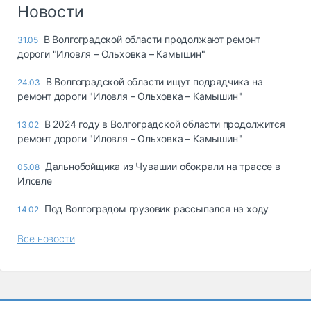
Логистика, грузы
Новости
Негабаритные и
В Волгоградской области продолжают ремонт
31.05
опасные грузы
дороги "Иловля – Ольховка – Камышин"
Безопасность и
страхование
В Волгоградской области ищут подрядчика на
24.03
ремонт дороги "Иловля – Ольховка – Камышин"
Таможня и ВЭД
В 2024 году в Волгоградской области продолжится
13.02
Склады и
ремонт дороги "Иловля – Ольховка – Камышин"
грузовые
терминалы
Дальнобойщика из Чувашии обокрали на трассе в
05.08
Коммерческий
Иловле
транспорт
Под Волгоградом грузовик рассыпался на ходу
14.02
Спецтехника
Все новости
Автосервис,
запчасти, шины
Топливо, масла и
Дзен
автохимия