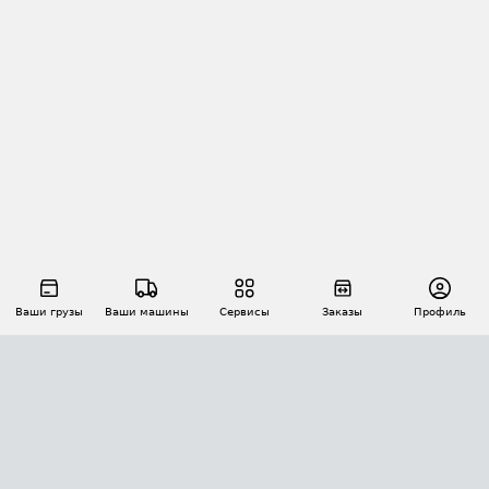
Ваши грузы
Ваши машины
Сервисы
Заказы
Профиль
АВТОМАТИЗАЦИЯ ПЕРЕВОЗОК
Площадки
Заказы
Торги
Тендеры
АТИ-Доки