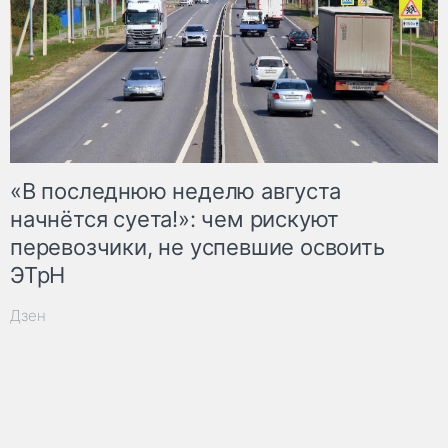
«В последнюю неделю августа
начнётся суета!»: чем рискуют
перевозчики, не успевшие освоить
ЭТрН
Дзен