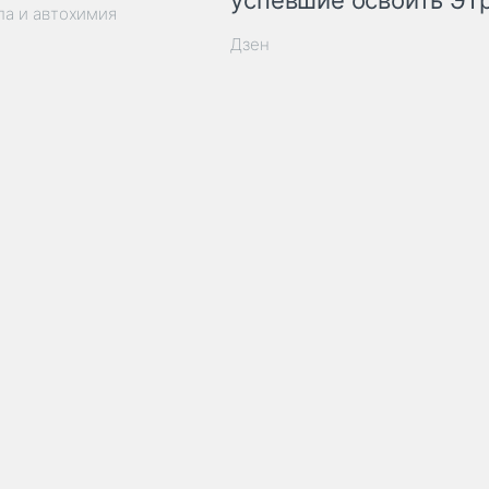
успевшие освоить ЭТ
ла и автохимия
Дзен