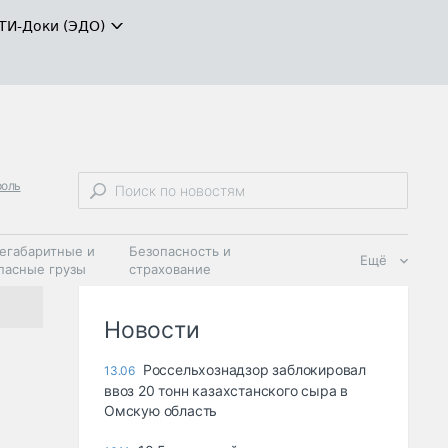
ТИ-Доки (ЭДО)
роль
егабаритные и
Безопасность и
Ещё
пасные грузы
страхование
 масла и
Дзен
ия
Новости
Россельхознадзор заблокировал
13.06
ввоз 20 тонн казахстанского сыра в
Омскую область