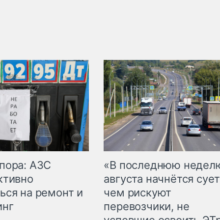
пора: АЗС
«В последнюю недел
ктивно
августа начнётся сует
ься на ремонт и
чем рискуют
инг
перевозчики, не