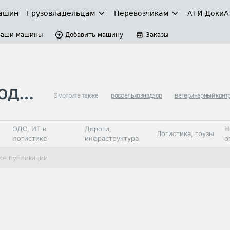
ашин
Грузовладельцам
Перевозчикам
АТИ-Доки
А
Ваши машины
Добавить машину
Заказы
ции
Смотрите также
россельхознадзор
ветеринарный конт
ЭДО, ИТ в
Дороги,
Н
Логистика, грузы
логистике
инфраструктура
о
Коммерческий
Автосервис,
Топливо,
се публикации
Спецтехника
транспорт
запчасти, шины
автохим