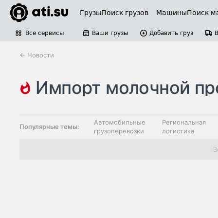
Грузы
Поиск грузов
Машины
Поиск м
Все сервисы
Ваши грузы
Добавить груз
← Новости
импорт молочной продук
нарушения
Автомобильные
Региональная
Популярные темы:
грузоперевозки
логистика
Склады и
В
Таможня и ВЭД
грузовые
терминалы