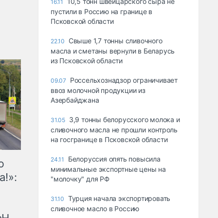
10,5 тонн швейцарского сыра не
16.11
пустили в Россию на границе в
Псковской области
Свыше 1,7 тонны сливочного
22.10
масла и сметаны вернули в Беларусь
из Псковской области
Россельхознадзор ограничивает
09.07
ввоз молочной продукции из
Азербайджана
3,9 тонны белорусского молока и
31.05
сливочного масла не прошли контроль
на госгранице в Псковской области
Белоруссия опять повысила
24.11
ю
минимальные экспортные цены на
а!»:
"молочку" для РФ
Турция начала экспортировать
31.10
сливочное масло в Россию