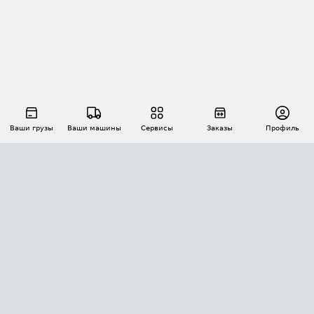
Ваши грузы
Ваши машины
Сервисы
Заказы
Профиль
АВТОМАТИЗАЦИЯ ПЕРЕВОЗОК
Площадки
Заказы
Торги
Тендеры
АТИ-Доки
GPS-мониторинг
АТИ Мессенджер
Цепочки грузов
API ATI.SU
ПОЛЕЗНОЕ