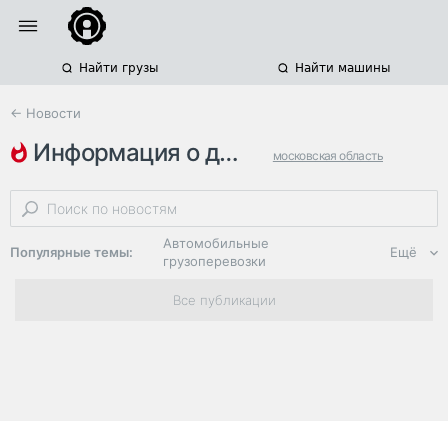
Найти грузы
Найти машины
← Новости
информация о дорогах
московская область
онлайн-сервисы
безопасность дорог
Автомобильные
Популярные темы:
Ещё
грузоперевозки
Региональная
Все публикации
логистика
ЭДО, ИТ в
логистике
Дороги,
инфраструктура