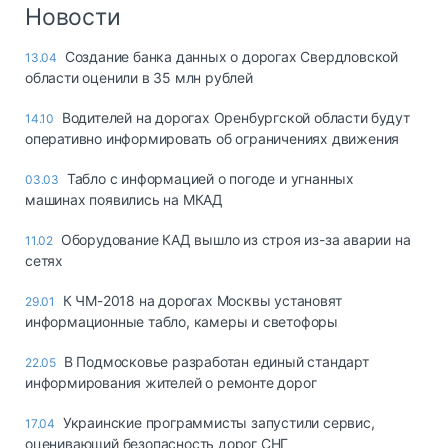
Логистика, грузы
Новости
Негабаритные и
Создание банка данных о дорогах Свердловской
13.04
опасные грузы
области оценили в 35 млн рублей
Безопасность и
страхование
Водителей на дорогах Оренбургской области будут
14.10
оперативно информировать об ограничениях движения
Таможня и ВЭД
Табло с информацией о погоде и угнанных
03.03
Склады и
машинах появились на МКАД
грузовые
терминалы
Оборудование КАД вышло из строя из-за аварии на
11.02
Коммерческий
сетях
транспорт
К ЧМ-2018 на дорогах Москвы установят
29.01
Спецтехника
информационные табло, камеры и светофоры
Автосервис,
В Подмосковье разработан единый стандарт
22.05
запчасти, шины
информирования жителей о ремонте дорог
Топливо, масла и
Дзен
автохимия
Украинские программисты запустили сервис,
17.04
оценивающий безопасность дорог СНГ