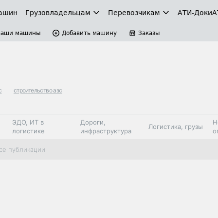
ашин
Грузовладельцам
Перевозчикам
АТИ-Доки
А
Ваши машины
Добавить машину
Заказы
с
строительство азс
ЭДО, ИТ в
Дороги,
Н
Логистика, грузы
логистике
инфраструктура
о
Коммерческий
Автосервис,
Топливо,
се публикации
Спецтехника
транспорт
запчасти, шины
автохим