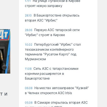
На улице Луганской в Кирове
17.11
строят новую заправку
В Башкортостане открылась
28.10
вторая АЗС "Ирбис"
Первую АЗС татарской сети
28.06
"Ирбис" строят в Кирове
Петербургский "Ирбис" стал
10.02
техзаказчиком контейнерного
терминала "Русатом Карго" под
Мурманском
Сеть АЗС с татарстанскими
11.08
корнями расширяется в
Башкортостане
На местах автозаправок "Кузкей"
06.08
т и
в Челнах откроются АЗС Irbis
В Самаре открылась вторая АЗС
05.08