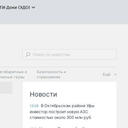
ТИ-Доки (ЭДО)
егабаритные и
Безопасность и
Ещё
пасные грузы
страхование
 масла и
Дзен
ия
Новости
В Октябрьском районе Уфы
13.06
инвестор построит новую АЗС
стоимостью около 300 млн руб.