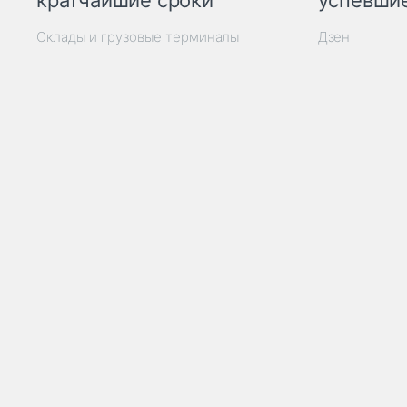
кратчайшие сроки
успевшие
Склады и грузовые терминалы
Дзен