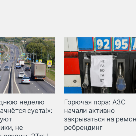
Горючая пора: АЗС
еднюю неделю
начали активно
ачнётся суета!»:
закрываться на ремон
куют
ребрендинг
ики, не