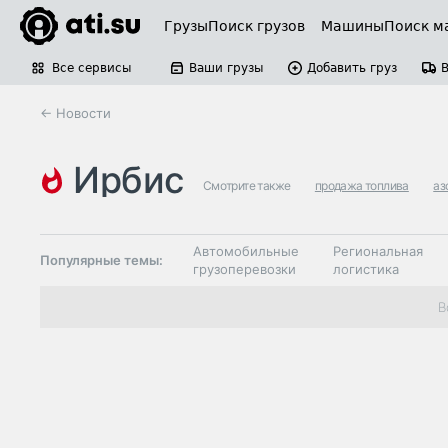
Грузы
Поиск грузов
Машины
Поиск м
Все сервисы
Ваши грузы
Добавить груз
← Новости
ирбис
Смотрите также
продажа топлива
аз
Автомобильные
Региональная
Популярные темы:
грузоперевозки
логистика
Склады и
В
Таможня и ВЭД
грузовые
терминалы