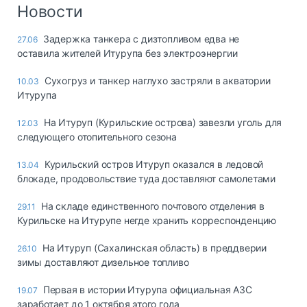
Логистика, грузы
Новости
Негабаритные и
Задержка танкера с дизтопливом едва не
27.06
опасные грузы
оставила жителей Итурупа без электроэнергии
Безопасность и
страхование
Сухогруз и танкер наглухо застряли в акватории
10.03
Итурупа
Таможня и ВЭД
На Итуруп (Курильские острова) завезли уголь для
12.03
Склады и
следующего отопительного сезона
грузовые
терминалы
Курильский остров Итуруп оказался в ледовой
13.04
Коммерческий
блокаде, продовольствие туда доставляют самолетами
транспорт
На складе единственного почтового отделения в
29.11
Спецтехника
Курильске на Итурупе негде хранить корреспонденцию
Автосервис,
На Итуруп (Сахалинская область) в преддверии
26.10
запчасти, шины
зимы доставляют дизельное топливо
Топливо, масла и
Дзен
автохимия
Первая в истории Итурупа официальная АЗС
19.07
заработает до 1 октября этого года