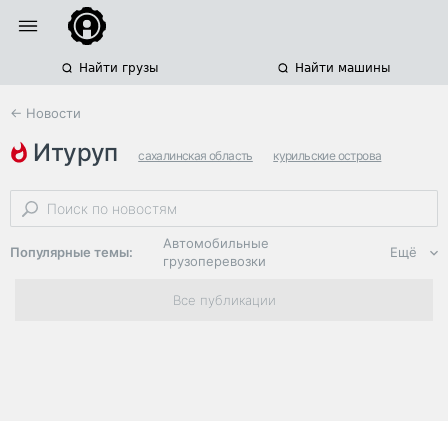
Найти грузы
Найти машины
← Новости
итуруп
сахалинская область
курильские острова
морские перевозки опасных грузов
Автомобильные
Популярные темы:
Ещё
грузоперевозки
Региональная
Все публикации
логистика
ЭДО, ИТ в
логистике
Дороги,
инфраструктура