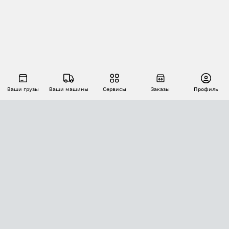
Ваши грузы
Ваши машины
Сервисы
Заказы
Профиль
АВТОМАТИЗАЦИЯ ПЕРЕВОЗОК
Площадки
Заказы
Торги
Тендеры
АТИ-Доки
GPS-мониторинг
АТИ Мессенджер
Цепочки грузов
API ATI.SU
ПОЛЕЗНОЕ
Расчет расстояний