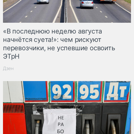
«В последнюю неделю августа
начнётся суета!»: чем рискуют
перевозчики, не успевшие освоить
ЭТрН
Дзен