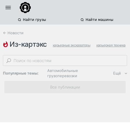
Найти грузы
Найти машины
← Новости
из-картэкс
карьерные экскаваторы
карьерная техника
горнодобывающая отрасль
Автомобильные
Популярные темы:
Ещё
грузоперевозки
Региональная
Все публикации
логистика
ЭДО, ИТ в
логистике
Дороги,
инфраструктура