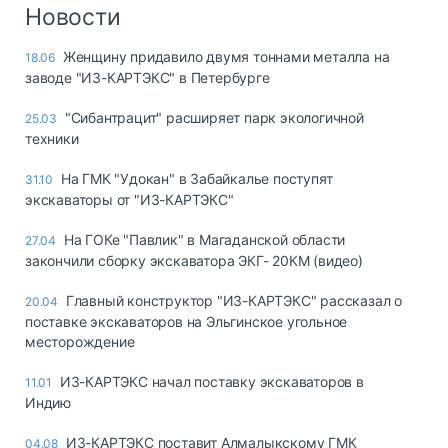
Логистика, грузы
Новости
Негабаритные и
Женщину придавило двумя тоннами металла на
18.06
опасные грузы
заводе "ИЗ-КАРТЭКС" в Петербурге
Безопасность и
страхование
"Сибантрацит" расширяет парк экологичной
25.03
техники
Таможня и ВЭД
На ГМК "Удокан" в Забайкалье поступят
31.10
Склады и
экскаваторы от "ИЗ-КАРТЭКС"
грузовые
терминалы
На ГОКе "Павлик" в Магаданской области
27.04
Коммерческий
закончили сборку экскаватора ЭКГ- 20КМ (видео)
транспорт
Главный конструктор "ИЗ-КАРТЭКС" рассказал о
20.04
Спецтехника
поставке экскаваторов на Эльгинское угольное
месторождение
Автосервис,
запчасти, шины
ИЗ-КАРТЭКС начал поставку экскаваторов в
11.01
Топливо, масла и
Индию
Дзен
автохимия
ИЗ-КАРТЭКС поставит Алмалыкскому ГМК
04.08