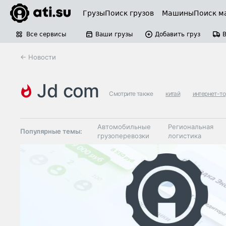
Грузы
Поиск грузов
Машины
Поиск м
Все сервисы
Ваши грузы
Добавить груз
← Новости
jd com
Смотрите также
китай
интернет-т
Автомобильные
Региональная
Популярные темы:
грузоперевозки
логистика
Склады и
Таможня и ВЭД
грузовые
терминалы