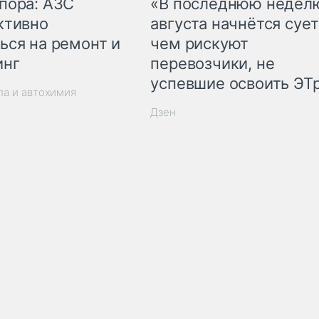
пора: АЗС
«В последнюю недел
ктивно
августа начнётся сует
ься на ремонт и
чем рискуют
инг
перевозчики, не
успевшие освоить ЭТ
ла и автохимия
Дзен