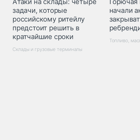
Горючая 
Атаки на склады: четыре
начали а
задачи, которые
закрыват
российскому ритейлу
ребренд
предстоит решить в
кратчайшие сроки
Топливо, мас
Склады и грузовые терминалы