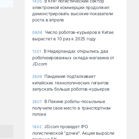
В КНР логистический сектор
14.05
электронной коммерции продолжил
демонстрировать высокие показатели
роста в апреле
Число роботов-курьеров в Китае
09.06
вырастет в 10 раз к 2025 году
В Нидерландах открылись два
12.01
роботизированных склада-магазина от
JD.com
Пандемия подталкивает
29.09
китайских технологических гигантов
запускать больше роботов-курьеров
В Пекине роботы-посыльные
26.07
получили свое место в транспортном
потоке
JD.com проведет IPO
18.02
логистической "дочки". Акции выросли