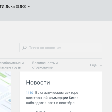
ТИ-Доки (ЭДО)
егабаритные и
Безопасность и
Ещё
пасные грузы
страхование
 масла и
Дзен
ия
Новости
В логистическом секторе
14.10
электронной коммерции Китая
наблюдался рост в сентябре