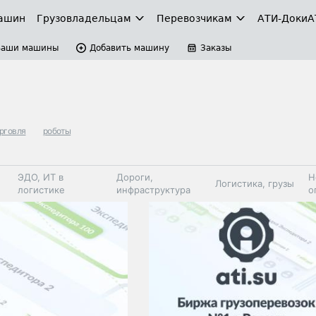
ашин
Грузовладельцам
Перевозчикам
АТИ-Доки
А
Ваши машины
Добавить машину
Заказы
орговля
роботы
ЭДО, ИТ в
Дороги,
Н
Логистика, грузы
логистике
инфраструктура
о
Коммерческий
Автосервис,
Топливо,
Спецтехника
транспорт
запчасти, шины
автохим