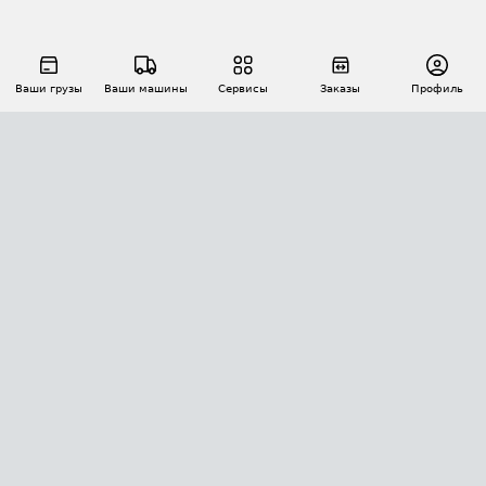
Ваши грузы
Ваши машины
Сервисы
Заказы
Профиль
АВТОМАТИЗАЦИЯ ПЕРЕВОЗОК
Площадки
Заказы
Торги
Тендеры
АТИ-Доки
GPS-мониторинг
АТИ Мессенджер
Цепочки грузов
API ATI.SU
ПОЛЕЗНОЕ
Расчет расстояний
БЕЗОПАСНОСТЬ
Академия ATI.SU
ATI.SU о безопасности
Звезды ATI.SU на вашем сайте
КОНТАКТЫ И ТАРИФЫ
Памятка по проверке контрагентов
Индекс ATI.SU FTL РФ
О системе ATI.SU