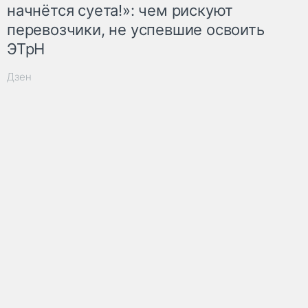
начнётся суета!»: чем рискуют
перевозчики, не успевшие освоить
ЭТрН
Дзен