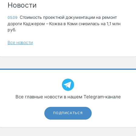
Логистика, грузы
Новости
Негабаритные и
Стоимость проектной документации на ремонт
05.09
опасные грузы
дороги Каджером – Кожва в Коми снизилась на 1,1 млн
Безопасность и
руб.
страхование
Все новости
Таможня и ВЭД
Склады и
грузовые
терминалы
Коммерческий
транспорт
Спецтехника
Все главные новости в нашем Telegram‑канале
Автосервис,
запчасти, шины
ПОДПИСАТЬСЯ
Топливо, масла и
Дзен
автохимия