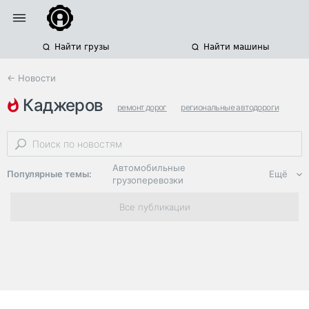
Найти грузы
Найти машины
← Новости
каджеров
ремонт дорог
региональные автодороги
проекты
Автомобильные
Популярные темы:
Ещё
грузоперевозки
Региональная
Все публикации
логистика
ЭДО, ИТ в
логистике
Дороги,
инфраструктура