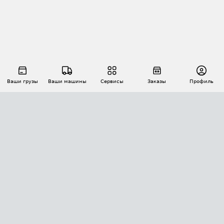
Ваши грузы
Ваши машины
Сервисы
Заказы
Профиль
АВТОМАТИЗАЦИЯ ПЕРЕВОЗОК
Площадки
Заказы
Торги
Тендеры
АТИ-Доки
GPS-мониторинг
АТИ Мессенджер
Цепочки грузов
API ATI.SU
ПОЛЕЗНОЕ
Расчет расстояний
БЕЗОПАСНОСТЬ