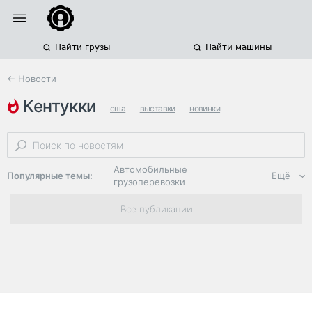
Найти грузы
Найти машины
← Новости
кентукки
сша
выставки
новинки
Автомобильные
Популярные темы:
Ещё
грузоперевозки
Региональная
Все публикации
логистика
ЭДО, ИТ в
логистике
Дороги,
инфраструктура