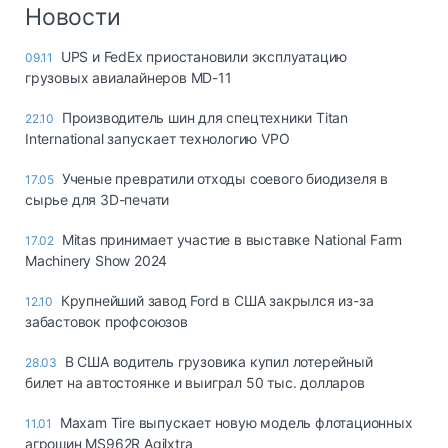
Логистика, грузы
Новости
Негабаритные и
UPS и FedEx приостановили эксплуатацию
09.11
опасные грузы
грузовых авиалайнеров MD-11
Безопасность и
страхование
Производитель шин для спецтехники Titan
22.10
International запускает технологию VPO
Таможня и ВЭД
Ученые превратили отходы соевого биодизеля в
17.05
Склады и
сырье для 3D-печати
грузовые
терминалы
Mitas принимает участие в выставке National Farm
17.02
Коммерческий
Machinery Show 2024
транспорт
Крупнейший завод Ford в США закрылся из-за
12.10
Спецтехника
забастовок профсоюзов
Автосервис,
В США водитель грузовика купил лотерейный
28.03
запчасти, шины
билет на автостоянке и выиграл 50 тыс. долларов
Топливо, масла и
Дзен
автохимия
Maxam Tire выпускает новую модель флотационных
11.01
агрошин MS962R Agilxtra