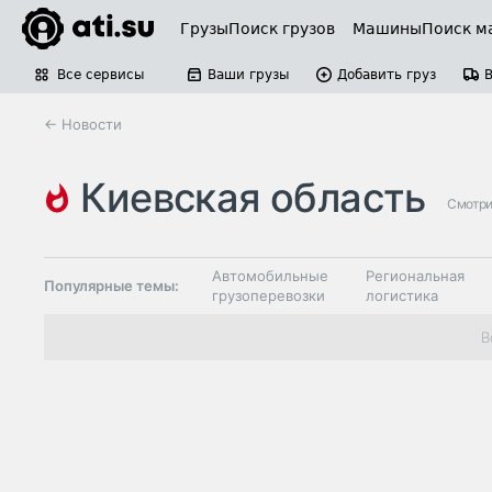
Грузы
Поиск грузов
Машины
Поиск м
Все сервисы
Ваши грузы
Добавить груз
← Новости
киевская область
Смотри
Автомобильные
Региональная
Популярные темы:
грузоперевозки
логистика
Склады и
В
Таможня и ВЭД
грузовые
терминалы