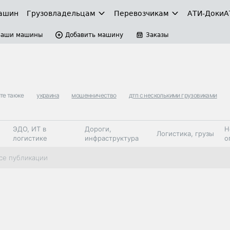
ашин
Грузовладельцам
Перевозчикам
АТИ-Доки
А
Ваши машины
Добавить машину
Заказы
те также
украина
мошенничество
дтп с несколькими грузовиками
ЭДО, ИТ в
Дороги,
Н
Логистика, грузы
логистике
инфраструктура
о
Коммерческий
Автосервис,
Топливо,
се публикации
Спецтехника
транспорт
запчасти, шины
автохим