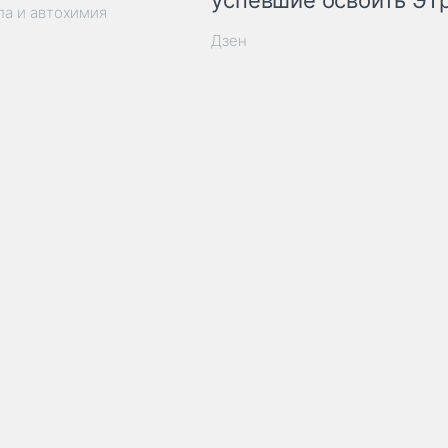
успевшие освоить ЭТ
ла и автохимия
Дзен