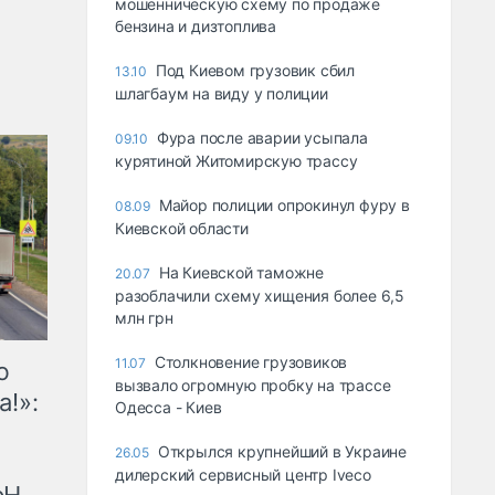
мошенническую схему по продаже
бензина и дизтоплива
Под Киевом грузовик сбил
13.10
шлагбаум на виду у полиции
Фура после аварии усыпала
09.10
курятиной Житомирскую трассу
Майор полиции опрокинул фуру в
08.09
Киевской области
На Киевской таможне
20.07
разоблачили схему хищения более 6,5
млн грн
Столкновение грузовиков
11.07
ю
вызвало огромную пробку на трассе
а!»:
Одесса - Киев
Открылся крупнейший в Украине
26.05
дилерский сервисный центр Iveco