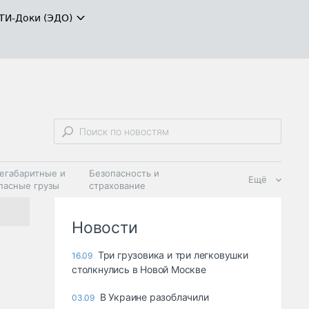
ТИ-Доки (ЭДО)
егабаритные и
Безопасность и
Ещё
пасные грузы
страхование
 масла и
Дзен
ия
Новости
Три грузовика и три легковушки
16.09
столкнулись в Новой Москве
В Украине разоблачили
03.09