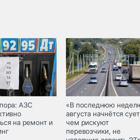
пора: АЗС
«В последнюю недел
ктивно
августа начнётся сует
ься на ремонт и
чем рискуют
инг
перевозчики, не