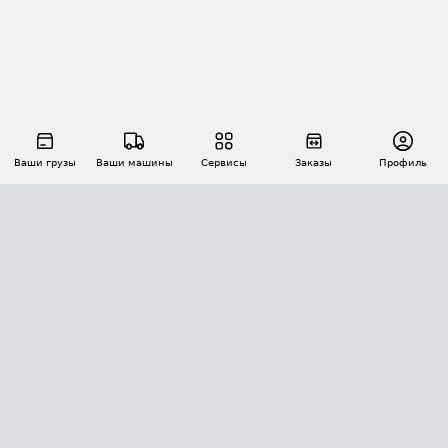
Ваши грузы
Ваши машины
Сервисы
Заказы
Профиль
АВТОМАТИЗАЦИЯ ПЕРЕВОЗОК
Площадки
Заказы
Торги
Тендеры
АТИ-Доки
GPS-мониторинг
АТИ Мессенджер
Цепочки грузов
API ATI.SU
ПОЛЕЗНОЕ
Расчет расстояний
БЕЗОПАСНОСТЬ