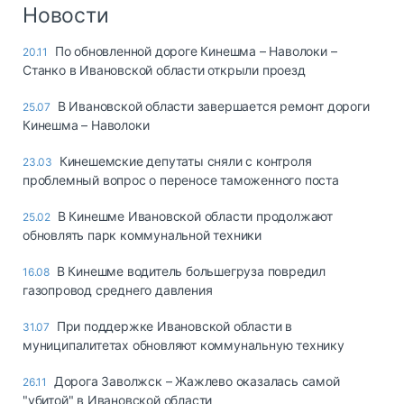
Логистика, грузы
Новости
Негабаритные и
По обновленной дороге Кинешма – Наволоки –
20.11
опасные грузы
Станко в Ивановской области открыли проезд
Безопасность и
страхование
В Ивановской области завершается ремонт дороги
25.07
Кинешма – Наволоки
Таможня и ВЭД
Кинешемские депутаты сняли с контроля
23.03
Склады и
проблемный вопрос о переносе таможенного поста
грузовые
терминалы
В Кинешме Ивановской области продолжают
25.02
Коммерческий
обновлять парк коммунальной техники
транспорт
В Кинешме водитель большегруза повредил
16.08
Спецтехника
газопровод среднего давления
Автосервис,
При поддержке Ивановской области в
31.07
запчасти, шины
муниципалитетах обновляют коммунальную технику
Топливо, масла и
Дзен
автохимия
Дорога Заволжск – Жажлево оказалась самой
26.11
"убитой" в Ивановской области