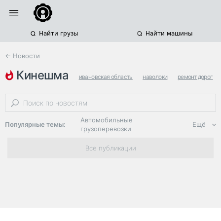
Найти грузы
Найти машины
← Новости
кинешма
ивановская область
наволоки
ремонт дорог
Автомобильные
Популярные темы:
Ещё
грузоперевозки
Региональная
Все публикации
логистика
ЭДО, ИТ в
логистике
Дороги,
инфраструктура