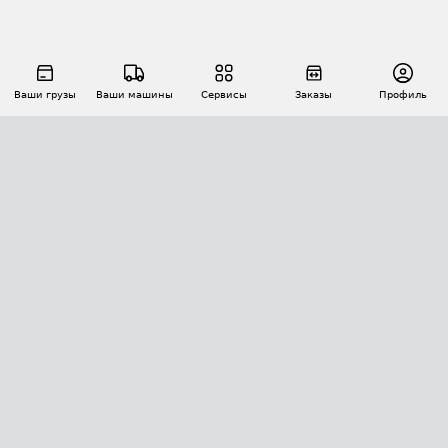
Ваши грузы
Ваши машины
Сервисы
Заказы
Профиль
АВТОМАТИЗАЦИЯ ПЕРЕВОЗОК
Площадки
Заказы
Торги
Тендеры
АТИ-Доки
GPS-мониторинг
АТИ Мессенджер
Цепочки грузов
API ATI.SU
ПОЛЕЗНОЕ
Расчет расстояний
БЕЗОПАСНОСТЬ
Академия ATI.SU
ATI.SU о безопасности
Звезды ATI.SU на вашем сайте
КОНТАКТЫ И ТАРИФЫ
Памятка по проверке контрагентов
Индекс ATI.SU FTL РФ