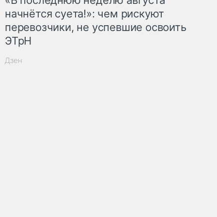
«В последнюю неделю августа
начнётся суета!»: чем рискуют
перевозчики, не успевшие освоить
ЭТрН
Дзен