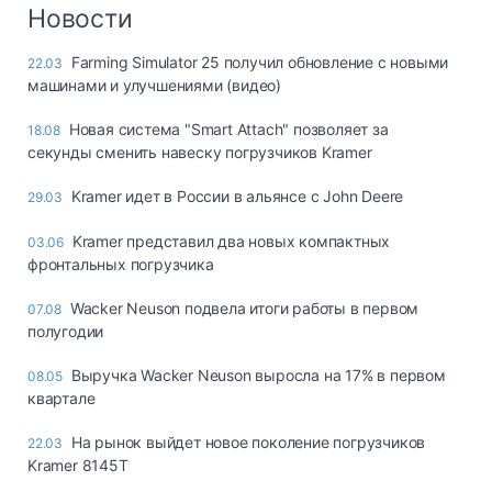
Логистика, грузы
Новости
Негабаритные и
Farming Simulator 25 получил обновление с новыми
22.03
опасные грузы
машинами и улучшениями (видео)
Безопасность и
страхование
Новая система "Smart Attach" позволяет за
18.08
секунды сменить навеску погрузчиков Kramer
Таможня и ВЭД
Kramer идет в России в альянсе с John Deere
29.03
Склады и
грузовые
Kramer представил два новых компактных
03.06
терминалы
фронтальных погрузчика
Коммерческий
транспорт
Wacker Neuson подвела итоги работы в первом
07.08
полугодии
Спецтехника
Выручка Wacker Neuson выросла на 17% в первом
08.05
Автосервис,
квартале
запчасти, шины
Топливо, масла и
На рынок выйдет новое поколение погрузчиков
22.03
Дзен
автохимия
Kramer 8145T