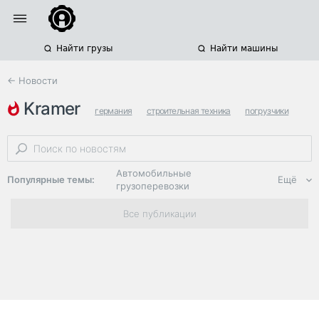
Найти грузы
Найти машины
← Новости
kramer
германия
строительная техника
погрузчики
Автомобильные
Популярные темы:
Ещё
грузоперевозки
Региональная
Все публикации
логистика
ЭДО, ИТ в
логистике
Дороги,
инфраструктура