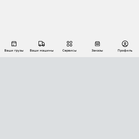
Ваши грузы
Ваши машины
Сервисы
Заказы
Профиль
АВТОМАТИЗАЦИЯ ПЕРЕВОЗОК
Площадки
Заказы
Торги
Тендеры
АТИ-Доки
GPS-мониторинг
АТИ Мессенджер
Цепочки грузов
API ATI.SU
ПОЛЕЗНОЕ
Расчет расстояний
БЕЗОПАСНОСТЬ