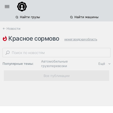
Найти грузы
Найти машины
← Новости
красное сормово
нижегородская область
сухогрузы
морские грузоперевозки
Автомобильные
Популярные темы:
Ещё
грузоперевозки
Региональная
Все публикации
логистика
ЭДО, ИТ в
логистике
Дороги,
инфраструктура