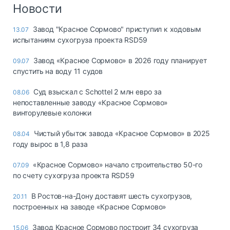
Логистика, грузы
Новости
Негабаритные и
Завод "Красное Сормово" приступил к ходовым
13.07
опасные грузы
испытаниям сухогруза проекта RSD59
Безопасность и
страхование
Завод «Красное Сормово» в 2026 году планирует
09.07
спустить на воду 11 судов
Таможня и ВЭД
Суд взыскал с Schottel 2 млн евро за
08.06
Склады и
непоставленные заводу «Красное Сормово»
грузовые
винторулевые колонки
терминалы
Коммерческий
Чистый убыток завода «Красное Сормово» в 2025
08.04
транспорт
году вырос в 1,8 раза
Спецтехника
«Красное Сормово» начало строительство 50-го
07.09
по счету сухогруза проекта RSD59
Автосервис,
запчасти, шины
В Ростов-на-Дону доставят шесть сухогрузов,
20.11
Топливо, масла и
построенных на заводе «Красное Сормово»
Дзен
автохимия
Завод Красное Сормово построит 34 сухогруза
15.06