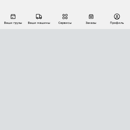
Ваши грузы
Ваши машины
Сервисы
Заказы
Профиль
АВТОМАТИЗАЦИЯ ПЕРЕВОЗОК
Площадки
Заказы
Торги
Тендеры
АТИ-Доки
GPS-мониторинг
АТИ Мессенджер
Цепочки грузов
API ATI.SU
ПОЛЕЗНОЕ
Расчет расстояний
БЕЗОПАСНОСТЬ
Академия ATI.SU
ATI.SU о безопасности
Звезды ATI.SU на вашем сайте
КОНТАКТЫ И ТАРИФЫ
Памятка по проверке контрагентов
Индекс ATI.SU FTL РФ
О системе ATI.SU