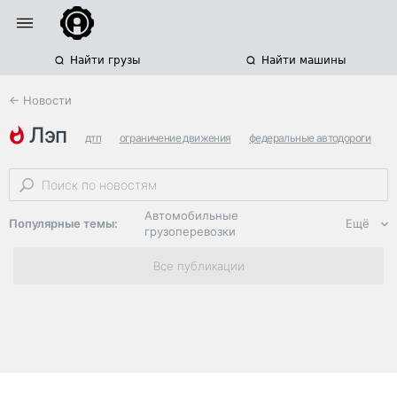
Найти грузы
Найти машины
← Новости
лэп
дтп
ограничение движения
федеральные автодороги
Автомобильные
Популярные темы:
Ещё
грузоперевозки
Региональная
Все публикации
логистика
ЭДО, ИТ в
логистике
Дороги,
инфраструктура