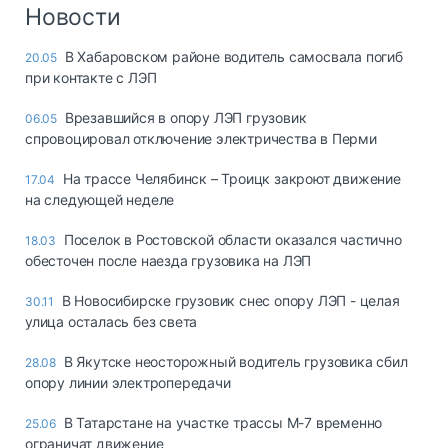
Логистика, грузы
Новости
Негабаритные и
В Хабаровском районе водитель самосвала погиб
20.05
опасные грузы
при контакте с ЛЭП
Безопасность и
страхование
Врезавшийся в опору ЛЭП грузовик
06.05
спровоцировал отключение электричества в Перми
Таможня и ВЭД
На трассе Челябинск – Троицк закроют движение
17.04
Склады и
на следующей неделе
грузовые
терминалы
Поселок в Ростовской области оказался частично
18.03
Коммерческий
обесточен после наезда грузовика на ЛЭП
транспорт
В Новосибирске грузовик снес опору ЛЭП - целая
30.11
Спецтехника
улица осталась без света
Автосервис,
В Якутске неосторожный водитель грузовика сбил
28.08
запчасти, шины
опору линии электропередачи
Топливо, масла и
Дзен
автохимия
В Татарстане на участке трассы М-7 временно
25.06
ограничат движение