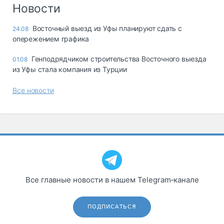
Логистика, грузы
Новости
Негабаритные и
Восточный выезд из Уфы планируют сдать с
24.08
опасные грузы
опережением графика
Безопасность и
страхование
Генподрядчиком строительства Восточного выезда
01.08
из Уфы стала компания из Турции
Таможня и ВЭД
Все новости
Склады и
грузовые
терминалы
Коммерческий
транспорт
Спецтехника
Автосервис,
Все главные новости в нашем Telegram‑канале
запчасти, шины
Топливо, масла и
Дзен
автохимия
ПОДПИСАТЬСЯ