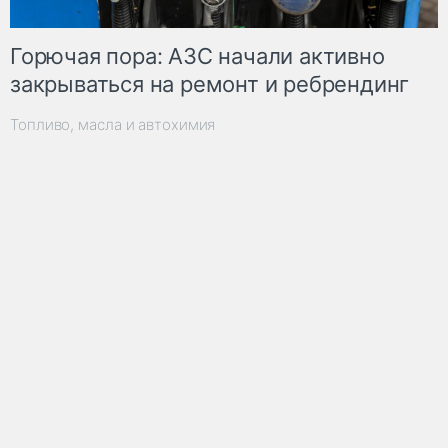
Горючая пора: АЗС начали активно
закрываться на ремонт и ребрендинг
Топливо, масла и автохимия