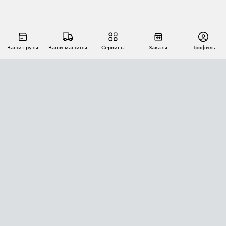
Ваши грузы
Ваши машины
Сервисы
Заказы
Профиль
АВТОМАТИЗАЦИЯ ПЕРЕВОЗОК
Площадки
Заказы
Торги
Тендеры
АТИ-Доки
GPS-мониторинг
АТИ Мессенджер
Цепочки грузов
API ATI.SU
ПОЛЕЗНОЕ
Расчет расстояний
БЕЗОПАСНОСТЬ
Академия ATI.SU
ATI.SU о безопасности
Звезды ATI.SU на вашем сайте
КОНТАКТЫ И ТАРИФЫ
Памятка по проверке контрагентов
Индекс ATI.SU FTL РФ