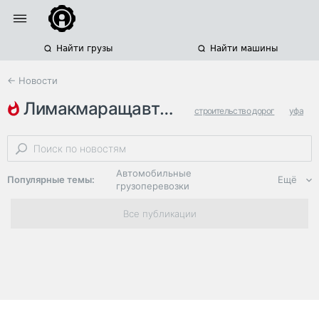
Найти грузы
Найти машины
← Новости
лимакмаращавтодороги
строительство дорог
уфа
башкортостан
Автомобильные
Популярные темы:
Ещё
грузоперевозки
Региональная
Все публикации
логистика
ЭДО, ИТ в
логистике
Дороги,
инфраструктура