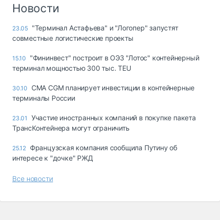
Логистика, грузы
Новости
Негабаритные и
"Терминал Астафьева" и "Логопер" запустят
23.05
опасные грузы
совместные логистические проекты
Безопасность и
страхование
"Фининвест" построит в ОЭЗ "Лотос" контейнерный
15.10
терминал мощностью 300 тыс. TEU
Таможня и ВЭД
CMA CGM планирует инвестиции в контейнерные
30.10
Склады и
терминалы России
грузовые
терминалы
Участие иностранных компаний в покупке пакета
23.01
Коммерческий
ТрансКонтейнера могут ограничить
транспорт
Французская компания сообщила Путину об
25.12
Спецтехника
интересе к "дочке" РЖД
Автосервис,
Все новости
запчасти, шины
Топливо, масла и
Дзен
автохимия