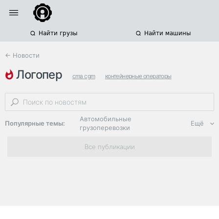
Найти грузы
Найти машины
← Новости
логопер
cma cgm
контейнерные операторы
трансконтейнер
Автомобильные
Популярные темы:
Ещё
грузоперевозки
Региональная
Все публикации
логистика
ЭДО, ИТ в
логистике
Дороги,
инфраструктура