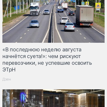
«В последнюю неделю августа
начнётся суета!»: чем рискуют
перевозчики, не успевшие освоить
ЭТрН
Дзен