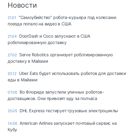
Логистика, грузы
Новости
Негабаритные и
"Самоубийство" робота-курьера под колесами
21.01
опасные грузы
поезда попало на видео в США
Безопасность и
страхование
DoorDash и Coco запускают в США
21.04
роботизированную доставку
Таможня и ВЭД
Serve Robotics организует роботизированную
27.02
Склады и
доставку в Майами
грузовые
терминалы
Uber Eats будет использовать роботов для доставки
20.12
Коммерческий
еды в Майами
транспорт
Во Флориде запустили уличных роботов-
07.06
Спецтехника
доставщиков. Они привозят еду за полчаса
Автосервис,
DHL Express тестирует грузовые электроциклы
25.05
запчасти, шины
Топливо, масла и
American Airlines запускает почтовый сервис на
14.06
Дзен
автохимия
Кубу