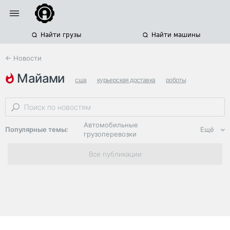
Найти грузы
Найти машины
← Новости
майами
сша
курьерская доставка
роботы
Автомобильные
Популярные темы:
Ещё
грузоперевозки
Региональная
Все публикации
логистика
ЭДО, ИТ в
логистике
Дороги,
инфраструктура