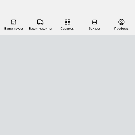
Ваши грузы
Ваши машины
Сервисы
Заказы
Профиль
АВТОМАТИЗАЦИЯ ПЕРЕВОЗОК
Площадки
Заказы
Торги
Тендеры
АТИ-Доки
GPS-мониторинг
АТИ Мессенджер
Цепочки грузов
API ATI.SU
ПОЛЕЗНОЕ
Расчет расстояний
БЕЗОПАСНОСТЬ
Академия ATI.SU
ATI.SU о безопасности
Звезды ATI.SU на вашем сайте
КОНТАКТЫ И ТАРИФЫ
Памятка по проверке контрагентов
Индекс ATI.SU FTL РФ