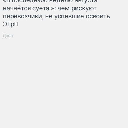
«В последнюю неделю августа
начнётся суета!»: чем рискуют
перевозчики, не успевшие освоить
ЭТрН
Дзен