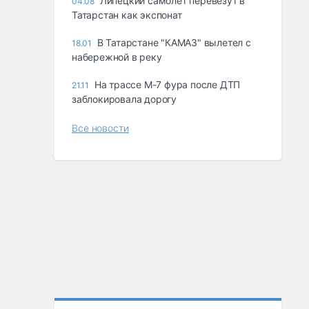
Липецкий самолет перевезут в
04.08
Татарстан как экспонат
В Татарстане "КАМАЗ" вылетел с
18.01
набережной в реку
На трассе М-7 фура после ДТП
21.11
заблокировала дорогу
Все новости