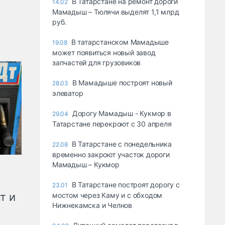
В Татарстане на ремонт дороги
14.02
Мамадыш – Тюлячи выделят 1,1 млрд
руб.
В татарстанском Мамадыше
19.08
может появиться новый завод
запчастей для грузовиков
В Мамадыше построят новый
28.03
элеватор
Дорогу Мамадыш - Кукмор в
29.04
Татарстане перекроют с 30 апреля
В Татарстане с понедельника
22.08
временно закроют участок дороги
Мамадыш – Кукмор
В Татарстане построят дорогу с
23.01
т и
мостом через Каму и с обходом
Нижнекамска и Челнов