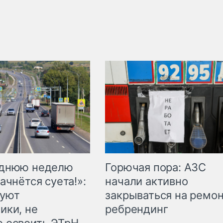
Горючая пора: АЗС
еднюю неделю
начали активно
ачнётся суета!»:
закрываться на ремон
куют
ребрендинг
ики, не