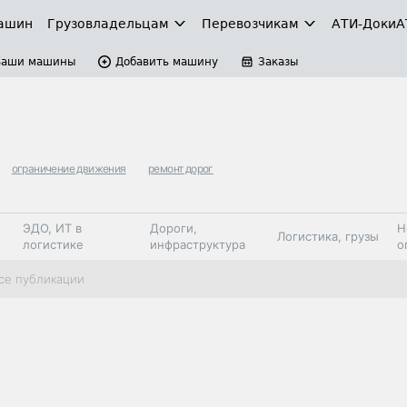
ашин
Грузовладельцам
Перевозчикам
АТИ-Доки
А
Ваши машины
Добавить машину
Заказы
ограничение движения
ремонт дорог
ЭДО, ИТ в
Дороги,
Н
Логистика, грузы
логистике
инфраструктура
о
Коммерческий
Автосервис,
Топливо,
се публикации
Спецтехника
транспорт
запчасти, шины
автохим