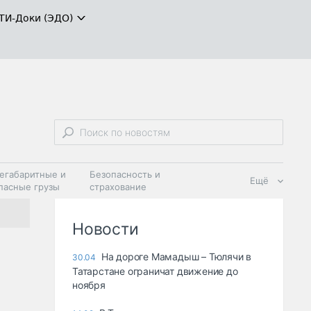
ТИ-Доки (ЭДО)
егабаритные и
Безопасность и
Ещё
пасные грузы
страхование
 масла и
Дзен
ия
Новости
На дороге Мамадыш – Тюлячи в
30.04
Татарстане ограничат движение до
ноября