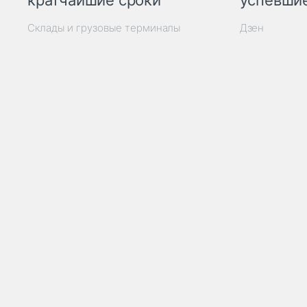
кратчайшие сроки
успевшие
Склады и грузовые терминалы
Дзен