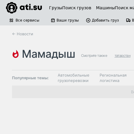
Грузы
Поиск грузов
Машины
Поиск м
Все сервисы
Ваши грузы
Добавить груз
← Новости
мамадыш
Смотрите также
татарстан
Автомобильные
Региональная
Популярные темы:
грузоперевозки
логистика
Склады и
В
Таможня и ВЭД
грузовые
терминалы