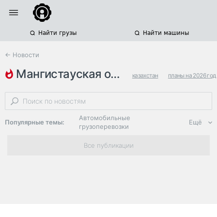
Найти грузы
Найти машины
← Новости
мангистауская область
казахстан
планы на 2026 год
морские терминалы
Автомобильные
Популярные темы:
Ещё
грузоперевозки
Региональная
Все публикации
логистика
ЭДО, ИТ в
логистике
Дороги,
инфраструктура