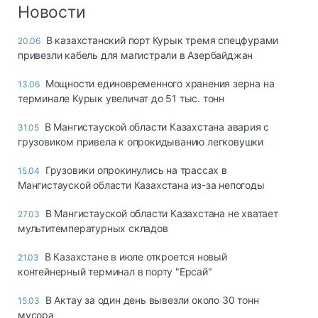
Логистика, грузы
Новости
Негабаритные и
В казахстанский порт Курык тремя спецфурами
20.06
опасные грузы
привезли кабель для магистрали в Азербайджан
Безопасность и
страхование
Мощности единовременного хранения зерна на
13.06
терминале Курык увеличат до 51 тыс. тонн
Таможня и ВЭД
В Мангистауской области Казахстана авария с
31.05
Склады и
грузовиком привела к опрокидыванию легковушки
грузовые
терминалы
Грузовики опрокинулись на трассах в
15.04
Коммерческий
Мангистауской области Казахстана из-за непогоды
транспорт
В Мангистауской области Казахстана не хватает
27.03
Спецтехника
мультитемпературных складов
Автосервис,
В Казахстане в июле откроется новый
21.03
запчасти, шины
контейнерный терминал в порту "Ерсай"
Топливо, масла и
Дзен
автохимия
В Актау за один день вывезли около 30 тонн
15.03
мусора