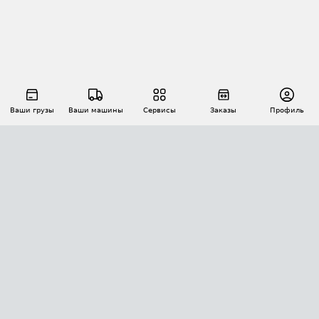
Ваши грузы
Ваши машины
Сервисы
Заказы
Профиль
АВТОМАТИЗАЦИЯ ПЕРЕВОЗОК
Площадки
Заказы
Торги
Тендеры
АТИ-Доки
GPS-мониторинг
АТИ Мессенджер
Цепочки грузов
API ATI.SU
ПОЛЕЗНОЕ
Расчет расстояний
БЕЗОПАСНОСТЬ